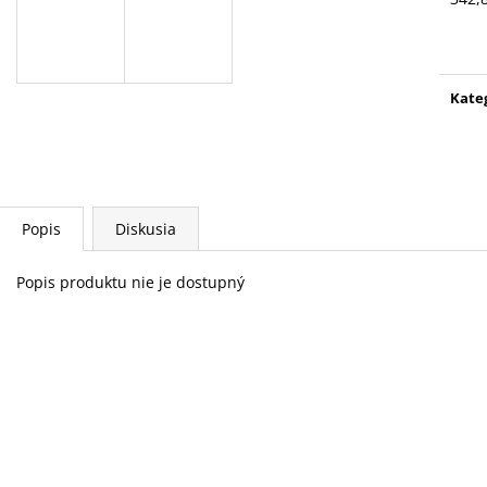
MOUNTAIN WOOL TRIČKO
MOUNTAIN WOO
Jedn
77 €
68 €
cena
Pôvodne:
85 €
Pôvodne:
75 €
Kate
Popis
Diskusia
Popis produktu nie je dostupný