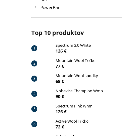
SPECTRUM 3.0 WHITE
PowerBar
126 €
Pôvodne:
140 €
Top 10 produktov
Spectrum 3.0 White
126 €
Mountain Wool Tričko
77 €
Mountain Wool spodky
68 €
Nohavice Champion Wmn
90 €
Spectrum Pink Wmn
126 €
Active Wool Tričko
72 €