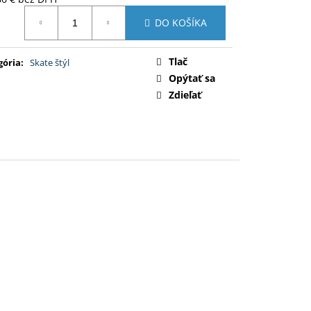
L SPODKY
otková
DO KOŠÍKA
:
Tlač
gória
:
Skate štýl
Opýtať sa
Zdieľať