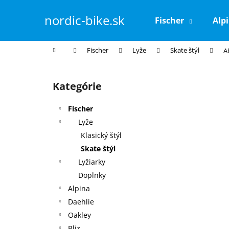
K
Prejsť
na
o
nordic-bike.sk
Fischer
Alp
obsah
Späť
Späť
š
do
do
í
Domov
Fischer
Lyže
Skate štýl
A
k
obchodu
obchodu
B
o
Kategórie
Preskočiť
č
kategórie
n
Fischer
ý
Lyže
p
Klasický štýl
a
Skate štýl
n
Lyžiarky
e
Doplnky
l
Alpina
Daehlie
Oakley
Bliz