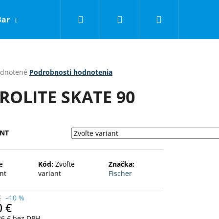
Hľadať
Prihlásenie
Nákupný
Bar
LNC
Obchodné podmienky
Kontakty
košík
erné
dnotené
Podrobnosti hodnotenia
tenie
ROLITE SKATE 90
ktu
ANT
ičiek.
e
Kód:
Zvoľte
Značka:
nt
variant
Fischer
Nasledujúce
€
–10 %
0 €
86 € bez DPH