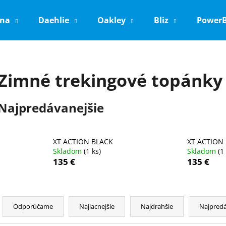
ina
Daehlie
Oakley
Bliz
Power
Čo potrebujete nájsť?
Zimné trekingové topánky
HĽADAŤ
Najpredávanejšie
Odporúčame
XT ACTION BLACK
XT ACTION
Skladom
(1 ks)
Skladom
(1
135 €
135 €
R
a
Odporúčame
Najlacnejšie
Najdrahšie
Najpredá
d