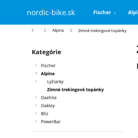
K
Prejsť
na
o
nordic-bike.sk
Fischer
Alp
obsah
Späť
Späť
š
do
do
í
Domov
Alpina
Zimné trekingové topánky
k
obchodu
obchodu
B
o
Kategórie
Preskočiť
č
kategórie
n
Fischer
ý
Alpina
p
Lyžiarky
a
Zimné trekingové topánky
n
Daehlie
e
Oakley
l
Bliz
PowerBar