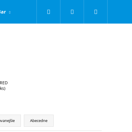
Hľadať
Prihlásenie
Nákupný
Bar
LNC
Obchodné podmienky
Kontakty
košík
 RED
 ks)
Nasledujúce
vanejšie
Abecedne