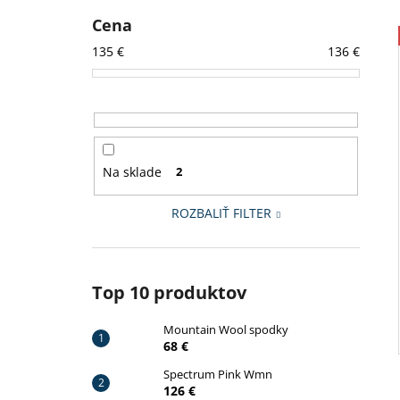
MOUNTAIN WOOL SPODKY
Cena
68 €
Pôvodne:
75 €
135
€
136
€
Na sklade
2
ROZBALIŤ FILTER
Top 10 produktov
Mountain Wool spodky
68 €
Spectrum Pink Wmn
126 €