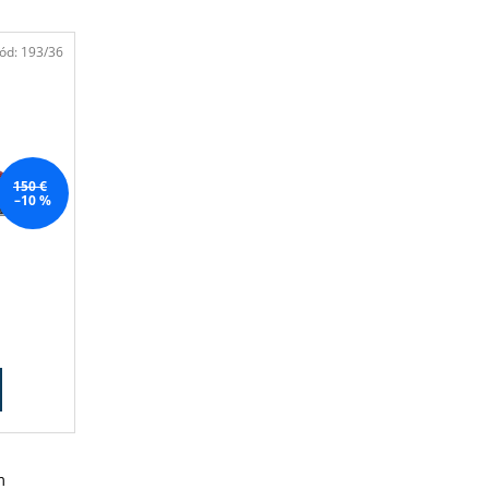
PODKY
ód:
193/36
150 €
–10 %
m