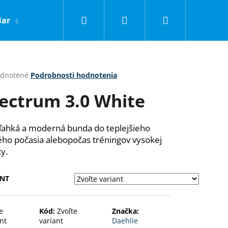
Hľadať
Prihlásenie
Nákupný
Bar
LNC
Obchodné podmienky
Kontakty
košík
erné
dnotené
Podrobnosti hodnotenia
tenie
ectrum 3.0 White
ktu
 ľahká a moderná bunda do teplejšieho
ho počasia alebopočas tréningov vysokej
ičiek.
ty.
ANT
Nasledujúce
e
Kód:
Zvoľte
Značka:
nt
variant
Daehlie