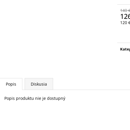
NOHAVICE CHAMPION WMN
BUNDA DEVISE
90 €
162 €
140 
Pôvodne:
100 €
Pôvodne:
179 €
12
120 
Jedn
cena
Kate
Popis
Diskusia
Popis produktu nie je dostupný