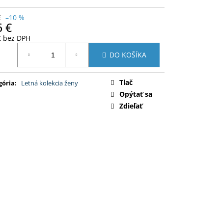
€
–10 %
6 €
€ bez DPH
otková
DO KOŠÍKA
:
Tlač
gória
:
Letná kolekcia ženy
Opýtať sa
Zdieľať