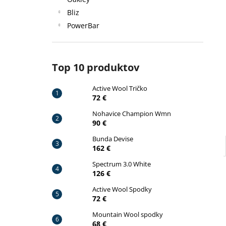
ACTIVE WOOL TRIČKO
Bliz
72 €
Pôvodne:
79 €
PowerBar
Top 10 produktov
Active Wool Tričko
72 €
Nohavice Champion Wmn
90 €
Bunda Devise
162 €
Spectrum 3.0 White
126 €
Active Wool Spodky
72 €
Mountain Wool spodky
68 €