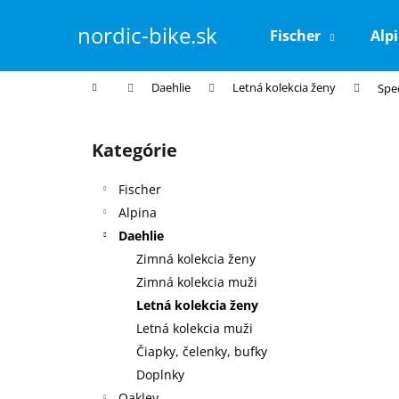
K
Prejsť
na
o
nordic-bike.sk
Fischer
Alp
obsah
Späť
Späť
š
do
do
í
Domov
Daehlie
Letná kolekcia ženy
Spe
k
obchodu
obchodu
B
o
Kategórie
Preskočiť
č
kategórie
n
Fischer
ý
Alpina
p
Daehlie
a
Zimná kolekcia ženy
n
Zimná kolekcia muži
e
Letná kolekcia ženy
l
Letná kolekcia muži
Čiapky, čelenky, bufky
Doplnky
Oakley