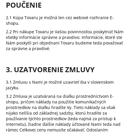
POUČENIE
2.1 Kúpa Tovaru je možná len cez webové rozhranie E-
shopu.
2.2 Pri nákupe Tovaru je Vašou povinnosťou poskytnúť Nám
všetky informácie správne a pravdivo. Informácie, ktoré ste
Nám poskytli pri objednaní Tovaru budeme teda považovať
za správne a pravdivé.
3. UZATVORENIE ZMLUVY
3.1 Zmluvu s Nami je možné uzavrieť iba v slovenskom
jazyku.
3.2 Zmluva je uzatváraná na diaľku prostredníctvom E-
shopu, pričom náklady na použitie komunikačných
prostriedkov na diaľku hradíte Vy. Tieto náklady sa však
nijako nelíšia od základnej sadzby, ktorú hradíte za
používanie týchto prostriedkov (teda najmä za prístup k
internetu), žiadne ďalšie náklady účtované Nami teda nad
rámec Celkovej ceny nemusíte očakávať. Odoslaním