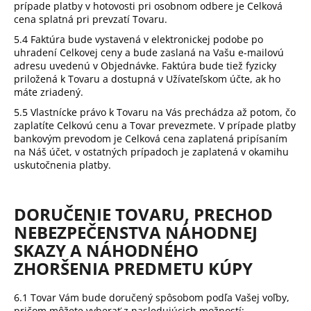
prípade platby v hotovosti pri osobnom odbere je Celková
cena splatná pri prevzatí Tovaru.
5.4 Faktúra bude vystavená v elektronickej podobe po
uhradení Celkovej ceny a bude zaslaná na Vašu e-mailovú
adresu uvedenú v Objednávke. Faktúra bude tiež fyzicky
priložená k Tovaru a dostupná v Užívateľskom účte, ak ho
máte zriadený.
5.5 Vlastnícke právo k Tovaru na Vás prechádza až potom, čo
zaplatíte Celkovú cenu a Tovar prevezmete. V prípade platby
bankovým prevodom je Celková cena zaplatená pripísaním
na Náš účet, v ostatných prípadoch je zaplatená v okamihu
uskutočnenia platby.
DORUČENIE TOVARU
, PRECHOD
NEBEZPEČENSTVA NÁHODNEJ
SKAZY A NÁHODNÉHO
ZHORŠENIA PREDMETU KÚPY
6.1 Tovar Vám bude doručený spôsobom podľa Vašej voľby,
pričom môžete vyberať z nasledujúcich možností: