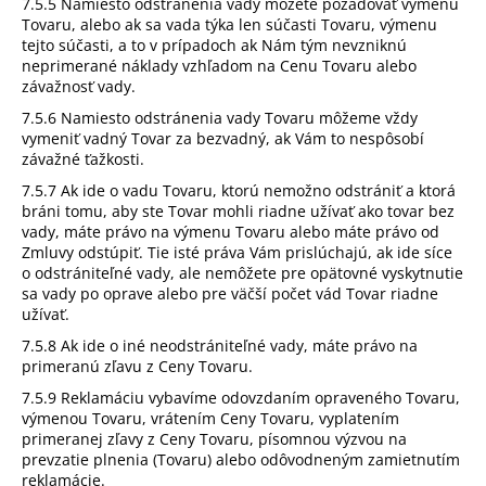
7.5.5 Namiesto odstránenia vady môžete požadovať výmenu
Tovaru, alebo ak sa vada týka len súčasti Tovaru, výmenu
tejto súčasti, a to v prípadoch ak Nám tým nevzniknú
neprimerané náklady vzhľadom na Cenu Tovaru alebo
závažnosť vady.
7.5.6 Namiesto odstránenia vady Tovaru môžeme vždy
vymeniť vadný Tovar za bezvadný, ak Vám to nespôsobí
závažné ťažkosti.
7.5.7 Ak ide o vadu Tovaru, ktorú nemožno odstrániť a ktorá
bráni tomu, aby ste Tovar mohli riadne užívať ako tovar bez
vady, máte právo na výmenu Tovaru alebo máte právo od
Zmluvy odstúpiť. Tie isté práva Vám prislúchajú, ak ide síce
o odstrániteľné vady, ale nemôžete pre opätovné vyskytnutie
sa vady po oprave alebo pre väčší počet vád Tovar riadne
užívať.
7.5.8 Ak ide o iné neodstrániteľné vady, máte právo na
primeranú zľavu z Ceny Tovaru.
7.5.9 Reklamáciu vybavíme odovzdaním opraveného Tovaru,
výmenou Tovaru, vrátením Ceny Tovaru, vyplatením
primeranej zľavy z Ceny Tovaru, písomnou výzvou na
prevzatie plnenia (Tovaru) alebo odôvodneným zamietnutím
reklamácie.