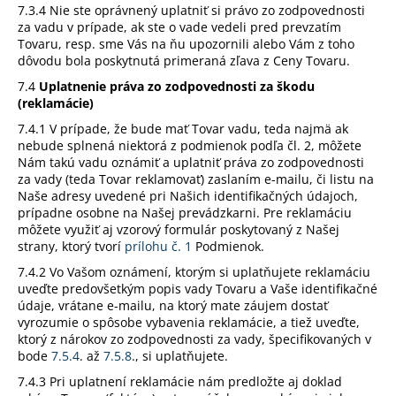
7.3.4 Nie ste oprávnený uplatniť si právo zo zodpovednosti
za vadu v prípade, ak ste o vade vedeli pred prevzatím
Tovaru, resp. sme Vás na ňu upozornili alebo Vám z toho
dôvodu bola poskytnutá primeraná zľava z Ceny Tovaru.
7.4
Uplatnenie práva zo zodpovednosti za škodu
(reklamácie)
7.4.1 V prípade, že bude mať Tovar vadu, teda najmä ak
nebude splnená niektorá z podmienok podľa čl. 2, môžete
Nám takú vadu oznámiť a uplatniť práva zo zodpovednosti
za vady (teda Tovar reklamovať) zaslaním e-mailu, či listu na
Naše adresy uvedené pri Našich identifikačných údajoch,
prípadne osobne na Našej prevádzkarni. Pre reklamáciu
môžete využiť aj vzorový formulár poskytovaný z Našej
strany, ktorý tvorí
prílohu č. 1
Podmienok.
7.4.2 Vo Vašom oznámení, ktorým si uplatňujete reklamáciu
uveďte predovšetkým popis vady Tovaru a Vaše identifikačné
údaje, vrátane e-mailu, na ktorý mate záujem dostať
vyrozumie o spôsobe vybavenia reklamácie, a tiež uveďte,
ktorý z nárokov zo zodpovednosti za vady, špecifikovaných v
bode
7.5.4
. až
7.5.8
., si uplatňujete.
7.4.3 Pri uplatnení reklamácie nám predložte aj doklad