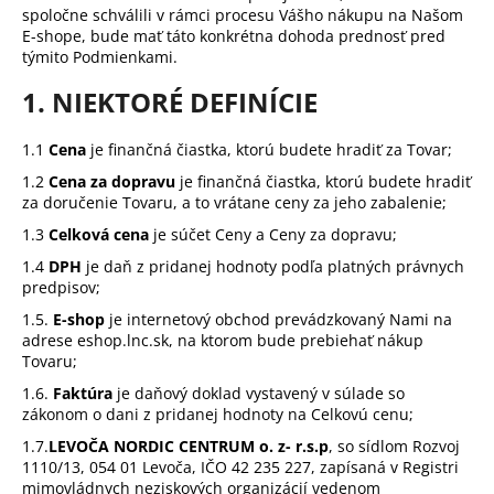
spoločne schválili v rámci procesu Vášho nákupu na Našom
á
E-shope, bude mať táto konkrétna dohoda prednosť pred
j
týmito Podmienkami.
s
1. NIEKTORÉ DEFINÍCIE
ť
?
1.1
Cena
je finančná čiastka, ktorú budete hradiť za Tovar;
1.2
Cena za dopravu
je finančná čiastka, ktorú budete hradiť
za doručenie Tovaru, a to vrátane ceny za jeho zabalenie;
1.3
Celková cena
je súčet Ceny a Ceny za dopravu;
HĽADAŤ
1.4
DPH
je daň z pridanej hodnoty podľa platných právnych
predpisov;
1.5.
E-shop
je internetový obchod prevádzkovaný Nami na
adrese eshop.lnc.sk, na ktorom bude prebiehať nákup
O
Tovaru;
d
1.6.
Faktúra
je daňový doklad vystavený v súlade so
p
zákonom o dani z pridanej hodnoty na Celkovú cenu;
o
r
1.7.
LEVOČA NORDIC CENTRUM o. z- r.s.p
, so sídlom Rozvoj
1110/13, 054 01 Levoča, IČO
42 235 227, zapísaná v Registri
ú
mimovládnych neziskových organizácií vedenom