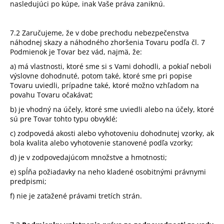
nasledujúci po kúpe, inak Vaše práva zaniknú.
7.2 Zaručujeme, že v dobe prechodu nebezpečenstva
náhodnej skazy a náhodného zhoršenia Tovaru podľa čl. 7
Podmienok je Tovar bez vád, najmä, že:
a) má vlastnosti, ktoré sme si s Vami dohodli, a pokiaľ neboli
výslovne dohodnuté, potom také, ktoré sme pri popise
Tovaru uviedli, prípadne také, ktoré možno vzhľadom na
povahu Tovaru očakávať;
b) je vhodný na účely, ktoré sme uviedli alebo na účely, ktoré
sú pre Tovar tohto typu obvyklé;
c) zodpovedá akosti alebo vyhotoveniu dohodnutej vzorky, ak
bola kvalita alebo vyhotovenie stanovené podľa vzorky;
d) je v zodpovedajúcom množstve a hmotnosti;
e) spĺňa požiadavky na neho kladené osobitnými právnymi
predpismi;
f) nie je zaťažené právami tretích strán.