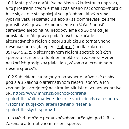
10.1 Máte právo obrátiť sa na Nás so žiadosťou o nápravu,
a to prostredníctvom e-mailu zaslaného na: obchod@nordic-
bike.sk, ak nie ste spokojní so spôsobom, ktorým sme
vybavili Vašu reklamáciu alebo ak sa domnievate, že sme
porušili Vaše práva. Ak odpovieme na Vašu žiadosť
zamietavo alebo na ňu neodpovieme do 30 dní od jej
odoslania, máte právo podať návrh na začatie
alternatívneho riešenia sporu subjektu alternatívneho
riešenia sporov (ďalej len „
Subjekt
“) podľa zákona č.
391/2015 Z. z. o alternatívnom riešení spotrebiteľských
sporov a o zmene a doplnení niektorých zákonov, v znení
neskorších predpisov (ďalej len „Zákon o alternatívnom
riešení sporov“).
10.2 Subjektami sú orgány a oprávnené právnické osoby
podľa § 3 Zákona o alternatívnom riešení sporov a ich
zoznam je zverejnený na stránke Ministerstva hospodárstva
SR.
https://www.mhsr.sk/obchod/ochrana-
spotrebitela/alternativne-riesenie-spotrebitelskych-sporov-
1/zoznam-subjektov-alternativneho-riesenia-
spotrebitelskych-sporov-1
.
10.3 Návrh môžete podať spôsobom určeným podľa § 12
Zákona o alternatívnom riešení sporov.