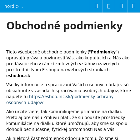
K
Prejsť
Hľadať
Náku
M
Prihláseni
nordic-
na
o
bike.sk
obsah
Späť
Späť
košík
š
Obchodné podmienky
í
Č
k
o
p
Tieto všeobecné obchodné podmienky ("
Podmienky
")
o
upravujú práva a povinnosti Vás, ako kupujúcich a Nás ako
predávajúceho v rámci zmluvných vzťahov uzavretých
t
prostredníctvom E-shopu na webových stránkach
r
esho.lnc.sk
.
e
Všetky informácie o spracúvaní Vašich osobných údajov sú
b
obsiahnuté v zásadách spracúvania osobných údajov, ktoré
nájdete tu
https://eshop.lnc.sk/podmienky-ochrany-
u
osobnych-udajov/
j
Ako určite viete, tak komunikujeme primárne na diaľku.
e
Preto aj pre našu Zmluvu platí, že sú použité prostriedky
t
komunikácie na diaľku, ktoré umožňujú, aby sme sa spolu
dohodli bez súčasnej fyzickej prítomnosti Nás a Vás.
e
n
Ak niektorá časť Podmienok odporuje tomu, čo sme si