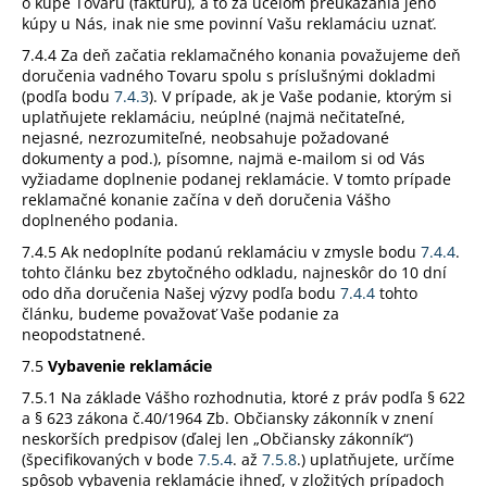
o kúpe Tovaru (faktúru), a to za účelom preukázania jeho
kúpy u Nás, inak nie sme povinní Vašu reklamáciu uznať.
7.4.4 Za deň začatia reklamačného konania považujeme deň
doručenia vadného Tovaru spolu s príslušnými dokladmi
(podľa bodu
7.4.3
). V prípade, ak je Vaše podanie, ktorým si
uplatňujete reklamáciu, neúplné (najmä nečitateľné,
nejasné, nezrozumiteľné, neobsahuje požadované
dokumenty a pod.), písomne, najmä e-mailom si od Vás
vyžiadame doplnenie podanej reklamácie. V tomto prípade
reklamačné konanie začína v deň doručenia Vášho
doplneného podania.
7.4.5 Ak nedoplníte podanú reklamáciu v zmysle bodu
7.4.4
.
tohto článku bez zbytočného odkladu, najneskôr do 10 dní
odo dňa doručenia Našej výzvy podľa bodu
7.4.4
tohto
článku, budeme považovať Vaše podanie za
neopodstatnené.
7.5
Vybavenie reklamácie
7.5.1 Na základe Vášho rozhodnutia, ktoré z práv podľa § 622
a § 623 zákona č.40/1964 Zb. Občiansky zákonník v znení
neskorších predpisov (ďalej len „Občiansky zákonník“)
(špecifikovaných v bode
7.5.4
. až
7.5.8
.) uplatňujete, určíme
spôsob vybavenia reklamácie ihneď, v zložitých prípadoch