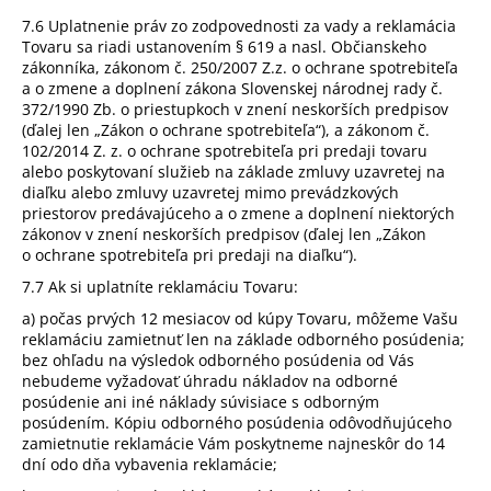
7.6 Uplatnenie práv zo zodpovednosti za vady a reklamácia
Tovaru sa riadi ustanovením § 619 a nasl. Občianskeho
zákonníka, zákonom č. 250/2007 Z.z. o ochrane spotrebiteľa
a o zmene a doplnení zákona Slovenskej národnej rady č.
372/1990 Zb. o priestupkoch v znení neskorších predpisov
(ďalej len „Zákon o ochrane spotrebiteľa“), a zákonom č.
102/2014 Z. z.
o ochrane spotrebiteľa pri predaji tovaru
alebo poskytovaní služieb na základe zmluvy uzavretej na
diaľku alebo zmluvy uzavretej mimo prevádzkových
priestorov predávajúceho a o zmene a doplnení niektorých
zákonov v znení neskorších predpisov (ďalej len „Zákon
o ochrane spotrebiteľa pri predaji na diaľku“).
7.7 Ak si uplatníte reklamáciu Tovaru:
a) počas prvých 12 mesiacov od kúpy Tovaru, môžeme Vašu
reklamáciu zamietnuť len na základe odborného posúdenia;
bez ohľadu na výsledok odborného posúdenia od Vás
nebudeme vyžadovať úhradu nákladov na odborné
posúdenie ani iné náklady súvisiace s odborným
posúdením. Kópiu odborného posúdenia odôvodňujúceho
zamietnutie reklamácie Vám poskytneme najneskôr do 14
dní odo dňa vybavenia reklamácie;