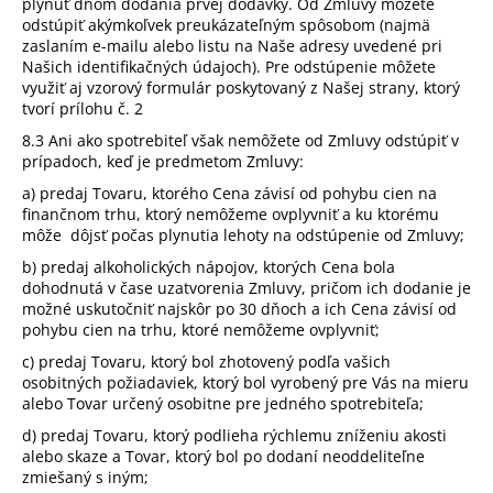
plynúť dňom dodania prvej dodávky. Od Zmluvy môžete
odstúpiť akýmkoľvek preukázateľným spôsobom (najmä
zaslaním e-mailu alebo listu na Naše adresy uvedené pri
Našich identifikačných údajoch). Pre odstúpenie môžete
využiť aj vzorový formulár poskytovaný z Našej strany, ktorý
tvorí prílohu č. 2
8.3 Ani ako spotrebiteľ však nemôžete od Zmluvy odstúpiť v
prípadoch, keď je predmetom Zmluvy:
a) predaj Tovaru, ktorého Cena závisí od pohybu cien na
finančnom trhu, ktorý nemôžeme ovplyvniť a ku ktorému
môže
dôjsť počas plynutia lehoty na odstúpenie od Zmluvy;
b) predaj alkoholických nápojov, ktorých Cena bola
dohodnutá v čase uzatvorenia Zmluvy, pričom ich dodanie je
možné uskutočniť najskôr po 30 dňoch a ich Cena závisí od
pohybu cien na trhu, ktoré nemôžeme ovplyvniť;
c) predaj Tovaru, ktorý bol zhotovený podľa vašich
osobitných požiadaviek, ktorý bol vyrobený pre Vás na mieru
alebo Tovar určený osobitne pre jedného spotrebiteľa;
d) predaj Tovaru, ktorý podlieha rýchlemu zníženiu akosti
alebo skaze a Tovar, ktorý bol po dodaní neoddeliteľne
zmiešaný s iným;