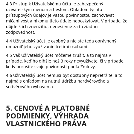
4.3 Prístup k Užívateľskému účtu je zabezpečený
užívateľským menom a heslom. Ohľadom týchto
prístupových údajov je Vašou povinnosťou zachovávať
mlčanlivosť a nikomu tieto údaje neposkytovať. V prípade, že
dôjde k ich zneužitiu, nenesieme za to žiadnu
zodpovednosť.
4.4 Užívateľský účet je osobný a nie ste teda oprávnený
umožniť jeho využívanie tretími osobami.
4.5 Váš Užívateľský účet môžeme zrušiť, a to najmä v
prípade, keď ho dlhšie než 3 roky nevyužívate, či v prípade,
kedy porušíte svoje povinnosti podľa Zmluvy.
4.6 Užívateľský účet nemusí byť dostupný nepretržite, a to
najmä s ohľadom na nutnú údržbu hardvérového a
softvérového vybavenia.
5. CENOVÉ A PLATOBNÉ
PODMIENKY
, VÝHRADA
VLASTNICKÉHO PRÁVA