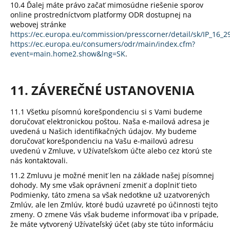
10.4 Ďalej máte právo začať mimosúdne riešenie sporov
online prostredníctvom platformy ODR dostupnej na
webovej stránke
https://ec.europa.eu/commission/presscorner/detail/sk/IP_16_2
https://ec.europa.eu/consumers/odr/main/index.cfm?
event=main.home2.show&lng=SK
.
11. ZÁVEREČNÉ USTANOVENIA
11.1 Všetku písomnú korešpondenciu si s Vami budeme
doručovať elektronickou poštou. Naša e-mailová adresa je
uvedená u Našich identifikačných údajov. My budeme
doručovať korešpondenciu na Vašu e-mailovú adresu
uvedenú v Zmluve, v Užívateľskom účte alebo cez ktorú ste
nás kontaktovali.
11.2 Zmluvu je možné meniť len na základe našej písomnej
dohody. My sme však oprávnení zmeniť a doplniť tieto
Podmienky, táto zmena sa však nedotkne už uzatvorených
Zmlúv, ale len Zmlúv, ktoré budú uzavreté po účinnosti tejto
zmeny. O zmene Vás však budeme informovať iba v prípade,
že máte vytvorený Užívateľský účet (aby ste túto informáciu