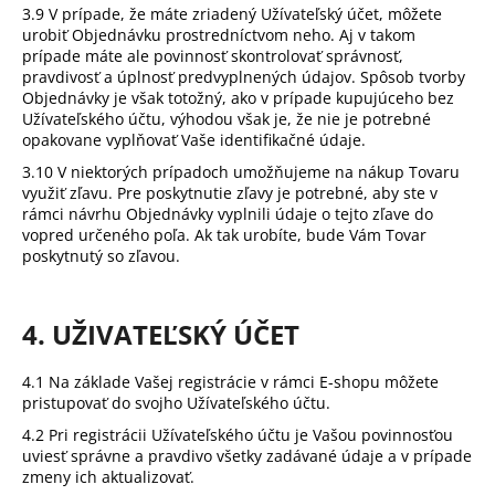
3.9 V prípade, že máte zriadený Užívateľský účet, môžete
urobiť Objednávku prostredníctvom neho. Aj v takom
prípade máte ale povinnosť skontrolovať správnosť,
pravdivosť a úplnosť predvyplnených údajov. Spôsob tvorby
Objednávky je však totožný, ako v prípade kupujúceho bez
Užívateľského účtu, výhodou však je, že nie je potrebné
opakovane vyplňovať Vaše identifikačné údaje.
3.10 V niektorých prípadoch umožňujeme na nákup Tovaru
využiť zľavu. Pre poskytnutie zľavy je potrebné, aby ste v
rámci návrhu Objednávky vyplnili údaje o tejto zľave do
vopred určeného poľa. Ak tak urobíte, bude Vám Tovar
poskytnutý so zľavou.
4. UŽIVATEĽSKÝ ÚČET
4.1 Na základe Vašej registrácie v rámci E-shopu môžete
pristupovať do svojho Užívateľského účtu.
4.2 Pri registrácii Užívateľského účtu je Vašou povinnosťou
uviesť správne a pravdivo všetky zadávané údaje a v prípade
zmeny ich aktualizovať.