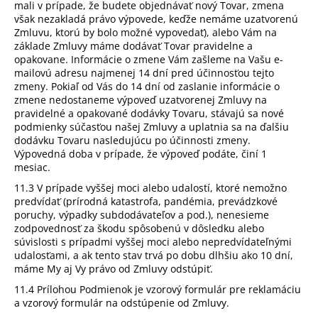
mali v prípade, že budete objednávať nový Tovar, zmena
však nezakladá právo výpovede, keďže nemáme uzatvorenú
Zmluvu, ktorú by bolo možné vypovedať), alebo Vám na
základe Zmluvy máme dodávať Tovar pravidelne a
opakovane. Informácie o zmene Vám zašleme na Vašu e-
mailovú adresu najmenej 14 dní pred účinnosťou tejto
zmeny. Pokiaľ od Vás do 14 dní od zaslanie informácie o
zmene nedostaneme výpoveď uzatvorenej Zmluvy na
pravidelné a opakované dodávky Tovaru, stávajú sa nové
podmienky súčasťou našej Zmluvy a uplatnia sa na ďalšiu
dodávku Tovaru nasledujúcu po účinnosti zmeny.
Výpovedná doba v prípade, že výpoveď podáte, činí 1
mesiac.
11.3 V prípade vyššej moci alebo udalostí, ktoré nemožno
predvídať (prírodná katastrofa, pandémia, prevádzkové
poruchy, výpadky subdodávateľov a pod.), nenesieme
zodpovednosť za škodu spôsobenú v dôsledku alebo
súvislosti s prípadmi vyššej moci alebo nepredvídateľnými
udalosťami, a ak tento stav trvá po dobu dlhšiu ako 10 dní,
máme My aj Vy právo od Zmluvy odstúpiť.
11.4 Prílohou Podmienok je vzorový formulár pre reklamáciu
a vzorový formulár na odstúpenie od Zmluvy.