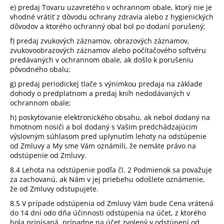
e) predaj Tovaru uzavretého v ochrannom
obale, ktorý nie je
vhodné vrátiť z dôvodu ochrany zdravia alebo z hygienických
dôvodov a ktorého ochranný obal bol po dodaní porušený;
f) predaj zvukových záznamov, obrazových záznamov,
zvukovoobrazových záznamov alebo počítačového softvéru
predávaných v ochrannom obale, ak došlo k porušeniu
pôvodného obalu;
g) predaj periodickej tlače s výnimkou predaja na základe
dohody o predplatnom a predaj kníh nedodávaných v
ochrannom obale;
h) poskytovanie elektronického obsahu, ak nebol dodaný na
hmotnom nosiči a bol dodaný s Vašim predchádzajúcim
výslovným súhlasom pred uplynutím lehoty na odstúpenie
od Zmluvy a My sme Vám oznámili, že nemáte právo na
odstúpenie od Zmluvy.
8.4 Lehota na odstúpenie podľa čl. 2 Podmienok sa považuje
za zachovanú, ak Nám v jej priebehu odošlete oznámenie,
že od Zmluvy odstupujete.
8.5 V prípade odstúpenia od Zmluvy Vám bude Cena vrátená
do 14 dní odo dňa účinnosti odstúpenia na účet, z ktorého
bola pripísaná, prípadne na účet zvolený v odstúpení od