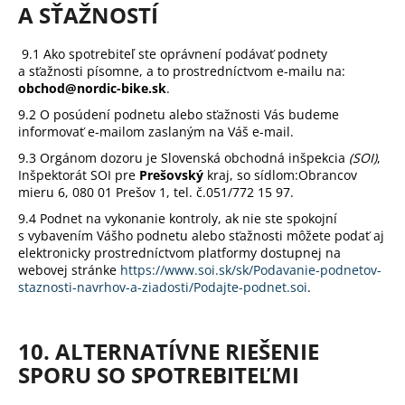
A SŤAŽNOSTÍ
9.1 Ako spotrebiteľ ste oprávnení podávať podnety
a sťažnosti písomne, a to prostredníctvom e-mailu na:
obchod@nordic-bike.sk
.
9.2 O posúdení podnetu alebo sťažnosti Vás budeme
informovať e-mailom zaslaným na Váš e-mail.
9.3 Orgánom dozoru je Slovenská obchodná inšpekcia
(SOI)
,
Inšpektorát SOI pre
Prešovský
kraj, so sídlom:
Obrancov
mieru 6, 080 01 Prešov 1
, tel. č.
051/772 15 97.
9.4 Podnet na vykonanie kontroly, ak nie ste spokojní
s vybavením Vášho podnetu alebo sťažnosti môžete podať aj
elektronicky prostredníctvom platformy dostupnej na
webovej stránke
https://www.soi.sk/sk/Podavanie-podnetov-
staznosti-navrhov-a-ziadosti/Podajte-podnet.soi
.
10. ALTERNATÍVNE RIEŠENIE
SPORU SO SPOTREBITEĽMI