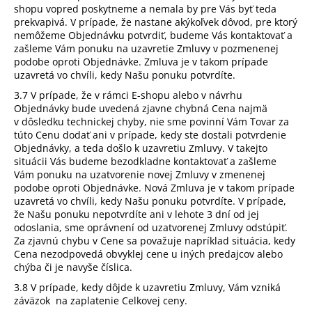
shopu vopred poskytneme a nemala by pre Vás byť teda
prekvapivá. V prípade, že nastane akýkoľvek dôvod, pre ktorý
nemôžeme Objednávku potvrdiť, budeme Vás kontaktovať a
zašleme Vám ponuku na uzavretie Zmluvy v pozmenenej
podobe oproti Objednávke. Zmluva je v takom prípade
uzavretá vo chvíli, kedy Našu ponuku potvrdíte.
3.7 V prípade, že v rámci E-shopu alebo v návrhu
Objednávky bude uvedená zjavne chybná Cena najmä
v dôsledku technickej chyby, nie sme povinní Vám Tovar za
túto Cenu dodať ani v prípade, kedy ste dostali potvrdenie
Objednávky, a teda došlo k uzavretiu Zmluvy. V takejto
situácii Vás budeme bezodkladne kontaktovať a zašleme
Vám ponuku na uzatvorenie novej Zmluvy v zmenenej
podobe oproti Objednávke. Nová Zmluva je v takom prípade
uzavretá vo chvíli, kedy Našu ponuku potvrdíte. V prípade,
že Našu ponuku nepotvrdíte ani v lehote 3 dní od jej
odoslania, sme oprávnení od uzatvorenej Zmluvy odstúpiť.
Za zjavnú chybu v Cene sa považuje napríklad situácia, kedy
Cena nezodpovedá obvyklej cene u iných predajcov alebo
chýba či je navyše číslica.
3.8 V prípade, kedy dôjde k uzavretiu Zmluvy, Vám vzniká
záväzok na zaplatenie Celkovej ceny.