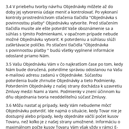
3.4 V priebehu tvorby návrhu Objednávky môžete až do
doby jej vytvorenia údaje meniť a kontrolovať. Po vykonaní
kontroly prostredníctvom stlačenia tlačidla "Objednávka s
povinnosťou platby" Objednávku vytvoríte. Pred stlačením
tlačidla musíte ale ešte potvrdiť Vaše oboznámenie sa a
súhlas s týmito Podmienkami, v opačnom prípade nebude
možné Objednávku vytvoriť. K potvrdeniu a súhlasu slúži
zaškrtávacie políčko. Po stlačení tlačidla "Objednávka
s povinnosťou platby " budú všetky vyplnené informácie
odoslané priamo Nám.
3.5 Vašu Objednávku Vám v čo najkratšom čase po tom, kedy
Nám bude doručená, potvrdíme správou odoslanou na Vašu
e-mailovú adresu zadanú v Objednávke. Súčasťou
potvrdenia bude zhrnutie Objednávky a tieto Podmienky.
Potvrdením Objednávky z našej strany dochádza k uzavretiu
Zmluvy medzi Nami a Vami. Podmienky v znení účinnom ku
dňu objednania tvoria neoddeliteľnú súčasť Zmluvy.
3.6 Môžu nastať aj prípady, kedy Vám nebudeme môcť
Objednávku potvrdiť. Ide najmä o situácie, kedy Tovar nie je
dostupný alebo prípady, kedy objednáte väčší počet kusov
Tovaru, než koľko je z našej strany umožnené. Informáciu o
maximálnom počte kusov Tovaru Vám však vždy v rámci E-