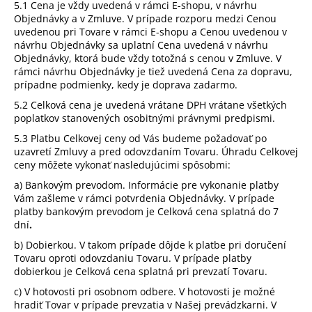
5.1 Cena je vždy uvedená v rámci E-shopu, v návrhu
Objednávky a v Zmluve. V prípade rozporu medzi Cenou
uvedenou pri Tovare v rámci E-shopu a Cenou uvedenou v
návrhu Objednávky sa uplatní Cena uvedená v návrhu
Objednávky, ktorá bude vždy totožná s cenou v Zmluve. V
rámci návrhu Objednávky je tiež uvedená Cena za dopravu,
prípadne podmienky, kedy je doprava zadarmo.
5.2 Celková cena je uvedená vrátane DPH vrátane všetkých
poplatkov stanovených osobitnými právnymi predpismi.
5.3 Platbu Celkovej ceny od Vás budeme požadovať po
uzavretí Zmluvy a pred odovzdaním Tovaru. Úhradu Celkovej
ceny môžete vykonať nasledujúcimi spôsobmi:
a) Bankovým prevodom. Informácie pre vykonanie platby
Vám zašleme v rámci potvrdenia Objednávky. V prípade
platby bankovým prevodom je Celková cena splatná do 7
dní
.
b) Dobierkou. V takom prípade dôjde k platbe pri doručení
Tovaru oproti odovzdaniu Tovaru. V prípade platby
dobierkou je Celková cena splatná pri prevzatí Tovaru.
c) V hotovosti pri osobnom odbere. V hotovosti je možné
hradiť Tovar v prípade prevzatia v Našej prevádzkarni. V