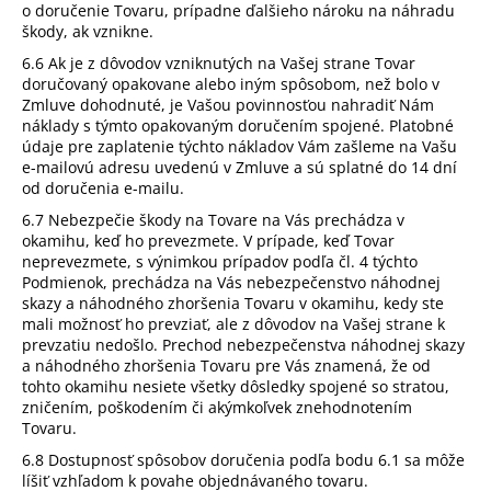
o doručenie Tovaru,
prípadne ďalšieho nároku na náhradu
škody, ak vznikne.
6.6 Ak je z dôvodov vzniknutých na Vašej strane Tovar
doručovaný opakovane alebo iným spôsobom, než bolo v
Zmluve dohodnuté, je Vašou povinnosťou nahradiť Nám
náklady s týmto opakovaným doručením spojené. Platobné
údaje pre zaplatenie týchto nákladov Vám zašleme na Vašu
e-mailovú adresu uvedenú v Zmluve a sú splatné do 14 dní
od doručenia e-mailu.
6.7 Nebezpečie škody na Tovare na Vás prechádza v
okamihu, keď ho prevezmete. V prípade, keď Tovar
neprevezmete, s výnimkou prípadov podľa čl.
4
týchto
Podmienok, prechádza na Vás nebezpečenstvo náhodnej
skazy a náhodného zhoršenia Tovaru v okamihu, kedy ste
mali možnosť ho prevziať, ale z dôvodov na Vašej strane k
prevzatiu nedošlo. Prechod nebezpečenstva náhodnej skazy
a náhodného zhoršenia Tovaru pre Vás znamená, že od
tohto okamihu nesiete všetky dôsledky spojené so stratou,
zničením, poškodením či akýmkoľvek znehodnotením
Tovaru.
6.8 Dostupnosť spôsobov doručenia podľa bodu 6.1 sa môže
líšiť vzhľadom k povahe objednávaného tovaru.