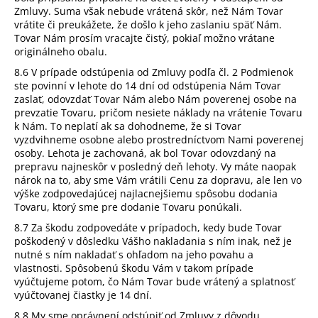
Zmluvy. Suma však nebude vrátená skôr, než Nám Tovar
vrátite či preukážete, že došlo k jeho zaslaniu späť Nám.
Tovar Nám prosím vracajte čistý, pokiaľ možno vrátane
originálneho obalu.
8.6 V prípade odstúpenia od Zmluvy podľa čl. 2 Podmienok
ste povinní v lehote do 14 dní od odstúpenia Nám Tovar
zaslať, odovzdať Tovar Nám alebo Nám poverenej osobe na
prevzatie Tovaru, pričom
nesiete náklady na vrátenie Tovaru
k Nám. To neplatí ak sa dohodneme, že si Tovar
vyzdvihneme osobne alebo prostredníctvom Nami poverenej
osoby. Lehota je zachovaná, ak bol Tovar odovzdaný na
prepravu najneskôr v posledný deň lehoty. Vy máte naopak
nárok na to, aby sme Vám vrátili Cenu za dopravu, ale len vo
výške zodpovedajúcej najlacnejšiemu spôsobu dodania
Tovaru, ktorý sme pre dodanie Tovaru ponúkali.
8.7 Za škodu zodpovedáte v prípadoch, kedy bude Tovar
poškodený v dôsledku Vášho nakladania s ním inak, než je
nutné s ním nakladať s ohľadom na jeho povahu a
vlastnosti. Spôsobenú škodu Vám v takom prípade
vyúčtujeme potom, čo Nám Tovar bude vrátený a splatnosť
vyúčtovanej čiastky je 14 dní.
8.8 My sme oprávnení odstúpiť od Zmluvy z dôvodu