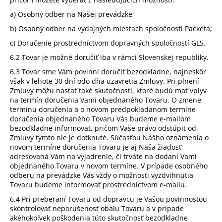
a) Osobný odber na Našej prevádzke;
b) Osobný odber na výdajných miestach spoločnosti Packeta;
c) Doručenie prostredníctvom dopravných spoločností GLS.
6.2 Tovar je možné doručiť iba v rámci Slovenskej republiky.
6.3 Tovar sme Vám povinní doručiť bezodkladne, najneskôr
však v lehote 30 dní odo dňa uzavretia Zmluvy. Pri plnení
Zmluvy môžu nastať také skutočnosti, ktoré budú mať vplyv
na termín doručenia Vami objednaného Tovaru. O zmene
termínu doručenia a o novom predpokladanom termíne
doručenia objednaného Tovaru Vás budeme e-mailom
bezodkladne informovať, pričom Vaše právo odstúpiť od
Zmluvy týmto nie je dotknuté. Súčasťou Nášho oznámenia o
novom termíne doručenia Tovaru je aj Naša žiadosť
adresovaná Vám na vyjadrenie, či trváte na dodaní Vami
objednaného Tovaru v novom termíne. V prípade osobného
odberu na prevádzke Vás vždy o možnosti vyzdvihnutia
Tovaru budeme informovať prostredníctvom e-mailu.
6.4 Pri preberaní Tovaru od dopravcu je Vašou povinnosťou
skontrolovať neporušenosť obalu Tovaru a v prípade
akéhokoľvek poškodenia túto skutočnosť bezodkladne