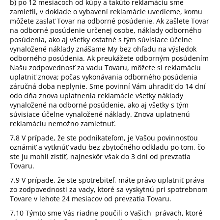
b) po 12 mesiacoch od kúpy a takúto reklamáciu sme
zamietli, v doklade o vybavení reklamácie uvedieme, komu
môžete zaslať Tovar na odborné posúdenie. Ak zašlete Tovar
na odborné posúdenie určenej osobe, náklady odborného
posúdenia, ako aj všetky ostatné s tým súvisiace účelne
vynaložené náklady znášame My bez ohľadu na výsledok
odborného posúdenia. Ak preukážete odborným posúdením
Našu zodpovednosť za vadu Tovaru, môžete si reklamáciu
uplatniť znova; počas vykonávania odborného posúdenia
záručná doba neplynie. Sme povinní Vám uhradiť do 14 dní
odo dňa znova uplatnenia reklamácie všetky náklady
vynaložené na odborné posúdenie, ako aj všetky s tým
súvisiace účelne vynaložené náklady. Znova uplatnenú
reklamáciu nemožno zamietnuť.
7.8 V prípade, že ste podnikateľom, je Vašou povinnosťou
oznámiť a vytknúť vadu bez zbytočného odkladu po tom, čo
ste ju mohli zistiť, najneskôr však do 3 dní od prevzatia
Tovaru.
7.9 V prípade, že ste spotrebiteľ, máte právo uplatniť práva
zo zodpovednosti za vady, ktoré sa vyskytnú pri spotrebnom
Tovare v lehote 24 mesiacov od prevzatia Tovaru.
7.10 Týmto sme Vás riadne poučili o Vašich právach, ktoré