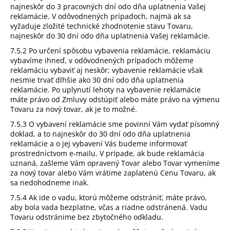
najneskôr do 3 pracovných dní odo dňa uplatnenia Vašej
reklamácie. V odôvodnených prípadoch, najmä ak sa
vyžaduje zložité technické zhodnotenie stavu Tovaru,
najneskôr do 30 dní odo dňa uplatnenia Vašej reklamácie.
7.5.2 Po určení spôsobu vybavenia reklamácie, reklamáciu
vybavíme ihneď, v odôvodnených prípadoch môžeme
reklamáciu vybaviť aj neskôr; vybavenie reklamácie však
nesmie trvať dlhšie ako 30 dní odo dňa uplatnenia
reklamácie. Po uplynutí lehoty na vybavenie reklamácie
máte právo od Zmluvy odstúpiť alebo máte právo na výmenu
Tovaru za nový tovar, ak je to možné.
7.5.3 O vybavení reklamácie sme povinní Vám vydať písomný
doklad, a to najneskôr do 30 dní odo dňa uplatnenia
reklamácie a o jej vybavení Vás budeme informovať
prostredníctvom e-mailu. V prípade, ak bude reklamácia
uznaná, zašleme Vám opravený Tovar alebo Tovar vymeníme
za nový tovar alebo Vám vrátime zaplatenú Cenu Tovaru, ak
sa nedohodneme inak.
7.5.4 Ak ide o vadu, ktorú môžeme odstrániť, máte právo,
aby bola vada bezplatne, včas a riadne odstránená. Vadu
Tovaru odstránime bez zbytočného odkladu.