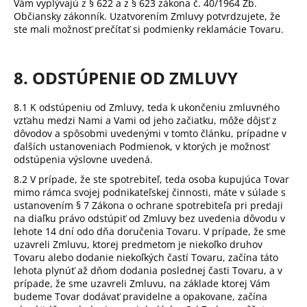
Vám vyplývajú z § 622 a z § 623 zákona č. 40/1964 Zb.
Občiansky zákonník. Uzatvorením Zmluvy potvrdzujete, že
ste mali možnosť prečítať si podmienky reklamácie Tovaru.
8. ODSTÚPENIE OD ZMLUVY
8.1 K odstúpeniu od Zmluvy, teda k ukončeniu zmluvného
vzťahu medzi Nami a Vami od jeho začiatku, môže dôjsť z
dôvodov a spôsobmi uvedenými v tomto článku, prípadne v
ďalších ustanoveniach Podmienok, v ktorých je možnosť
odstúpenia výslovne uvedená.
8.2 V prípade, že ste spotrebiteľ, teda osoba kupujúca Tovar
mimo rámca svojej podnikateľskej činnosti, máte v súlade s
ustanovením § 7 Zákona o ochrane spotrebiteľa pri predaji
na diaľku právo odstúpiť od Zmluvy bez uvedenia dôvodu v
lehote 14 dní odo dňa doručenia Tovaru. V prípade, že sme
uzavreli Zmluvu, ktorej predmetom je niekoľko druhov
Tovaru alebo dodanie niekoľkých častí Tovaru, začína táto
lehota plynúť až dňom dodania poslednej časti Tovaru, a v
prípade, že sme uzavreli Zmluvu, na základe ktorej Vám
budeme Tovar dodávať pravidelne a opakovane, začína