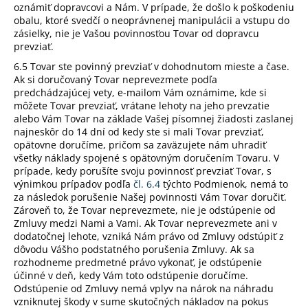
oznámiť dopravcovi a Nám. V prípade, že došlo k poškodeniu
obalu, ktoré svedčí o neoprávnenej manipulácii a vstupu do
zásielky, nie je Vašou povinnosťou Tovar od dopravcu
prevziať.
6.5 Tovar ste povinný prevziať v dohodnutom mieste a čase.
Ak si doručovaný Tovar neprevezmete podľa
predchádzajúcej vety, e-mailom Vám oznámime, kde si
môžete Tovar prevziať, vrátane lehoty na jeho prevzatie
alebo Vám Tovar na základe Vašej písomnej žiadosti zaslanej
najneskôr do 14 dní od kedy ste si mali Tovar prevziať,
opätovne doručíme, pričom sa zaväzujete nám uhradiť
všetky náklady spojené s opätovným doručením Tovaru. V
prípade, kedy porušíte svoju povinnosť prevziať Tovar, s
výnimkou prípadov podľa
čl. 6.4
týchto Podmienok, nemá to
za následok porušenie Našej povinnosti Vám Tovar doručiť.
Zároveň to, že Tovar neprevezmete, nie je odstúpenie od
Zmluvy medzi Nami a Vami. Ak Tovar neprevezmete ani v
dodatočnej lehote, vzniká Nám právo od Zmluvy odstúpiť z
dôvodu Vášho podstatného porušenia Zmluvy. Ak sa
rozhodneme predmetné právo vykonať, je odstúpenie
účinné v deň, kedy Vám toto odstúpenie doručíme.
Odstúpenie od Zmluvy nemá vplyv na nárok na náhradu
vzniknutej škody v sume skutočných nákladov na pokus