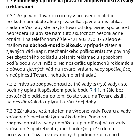
7.3
Podmienky uplatnenia práva zo zodpovednosti za vady
(reklamácie)
7.3.1 Ak je Vám Tovar doručený v porušenom alebo
poškodenom obale alebo je zásielka zjavne príliš ľahká,
žiadame Vás, aby ste takýto Tovar od dopravnej spoločnosti
nepreberali a aby ste nám túto skutočnosť bezodkladne
oznámili na telefónnom čísle +421 903 770 075 alebo e-
mailom na
obchod@nordic-bike.sk.
V prípade zistenia
zjavných vád (napr. mechanického poškodenia) ste povinný
bez zbytočného odkladu uplatniť reklamáciu spôsobom
podľa bodu 7.4.1. nižšie. Na neskoršie uplatnenú reklamáciu
z dôvodu zjavných vád na Tovare, vrátane vady spočívajúcej
v neúplnosti Tovaru, nebudeme prihliadať.
7.3.2 Právo zo zodpovednosti za iné vady (skryté vady), ste
povinný uplatniť spôsobom podľa bodu
7.4.1
. nižšie bez
zbytočného odkladu po tom, čo ste vadu na Tovare zistili,
najneskôr však do uplynutia záručnej doby.
7.3.3 Záruka sa vzťahuje len na výrobné vady Tovaru a vady
spôsobené mechanickým poškodením. Právo zo
zodpovednosti za vady nemôžete uplatniť najmä na vady
spôsobené opotrebením, mechanickým poškodením,
používaním Tovaru v nevhodných podmienkach a pod.