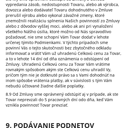
vypredania zásob, nedostupnosti Tovaru, alebo ak výrobca,
dovozca alebo dodávateľ Tovaru dohodnutého v Zmluve
prerušil výrobu alebo vykonal závažné zmeny, ktoré
znemožnili realizáciu splnenia Našich povinností zo Zmluvy
alebo z dôvodov vyššej moci, alebo ak ani pri vynaložení
všetkého Nášho úsilia, ktoré možno od Nás spravodlivo
požadovať, nie sme schopní Vám Tovar dodať v lehote
určenej týmito Podmienkami. V týchto prípadoch sme
povinní Vás o tejto skutočnosti bez zbytočného odkladu
informovať a vrátiť Vám už uhradenú Celkovú cenu za Tovar,
a to v lehote 14 dní od dňa oznámenia o odstúpení od
Zmluvy. Uhradenú Celkovú cenu za Tovar Vám vrátime
rovnakým spôsobom akým ste Celkovú cenu uhradil Vy,
pričom tým nie je dotknuté právo sa s Vami dohodnúť na
inom spôsobe vrátenia platby, ak v súvislosti s tým Vám
nebudú účtované žiadne ďalšie poplatky.
8.9 Od Zmluvy sme oprávnený odstúpiť aj v prípade, ak ste
Tovar neprevzali do 5 pracovných dní odo dňa, keď Vám
vznikla povinnosť Tovar prevziať.
9. PODÁVANIE PODNETOV