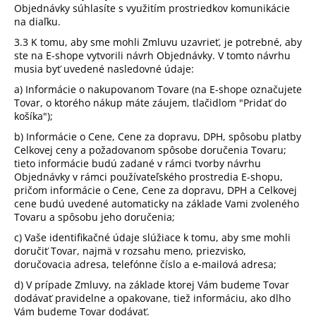
Objednávky súhlasíte s využitím prostriedkov komunikácie
na diaľku.
3.3 K tomu, aby sme mohli Zmluvu uzavrieť, je potrebné, aby
ste na E-shope vytvorili návrh Objednávky. V tomto návrhu
musia byť uvedené nasledovné údaje:
a) Informácie o nakupovanom Tovare (na E-shope označujete
Tovar, o ktorého nákup máte záujem, tlačidlom "Pridať do
košíka");
b) Informácie o Cene, Cene za dopravu, DPH, spôsobu platby
Celkovej ceny a požadovanom spôsobe doručenia Tovaru;
tieto informácie budú zadané v rámci tvorby návrhu
Objednávky v rámci používateľského prostredia E-shopu,
pričom informácie o Cene, Cene za dopravu, DPH a Celkovej
cene budú uvedené automaticky na základe Vami zvoleného
Tovaru a spôsobu jeho doručenia;
c) Vaše identifikačné údaje slúžiace k tomu, aby sme mohli
doručiť Tovar, najmä v rozsahu meno, priezvisko,
doručovacia adresa, telefónne číslo a e-mailová adresa;
d) V prípade Zmluvy, na základe ktorej Vám budeme Tovar
dodávať pravidelne a opakovane, tiež informáciu, ako dlho
Vám budeme Tovar dodávať.