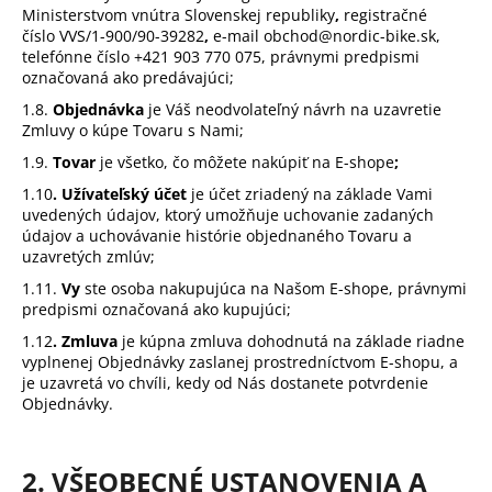
č
Ministerstvom vnútra Slovenskej republiky
,
registračné
a
číslo
VVS/1-900/90-39282
,
e-mail obchod@nordic-bike.sk,
m
telefónne číslo +421 903 770 075, právnymi predpismi
e
označovaná ako predávajúci;
1.8.
Objednávka
je Váš neodvolateľný návrh na uzavretie
Zmluvy o kúpe Tovaru s Nami;
NOHAVICE
CHAMPION
1.9.
Tovar
je všetko, čo môžete nakúpiť na E-shope
;
WMN
1.10
. Užívateľský účet
je účet zriadený na základe Vami
90
uvedených údajov, ktorý umožňuje uchovanie zadaných
€
údajov a uchovávanie histórie objednaného Tovaru a
Pôvodne:
uzavretých zmlúv;
100
€
1.11.
Vy
ste osoba nakupujúca na Našom E-shope, právnymi
predpismi označovaná ako kupujúci;
1.12
. Zmluva
je kúpna zmluva dohodnutá na základe riadne
vyplnenej Objednávky zaslanej prostredníctvom E-shopu, a
je uzavretá vo chvíli, kedy od Nás dostanete potvrdenie
Objednávky.
2. VŠEOBECNÉ USTANOVENIA A