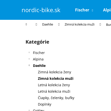
K
Prejsť
na
o
nordic-bike.sk
Fischer
Alp
obsah
Späť
Späť
š
do
do
í
Domov
Daehlie
Zimná kolekcia muži
Bu
k
obchodu
obchodu
B
o
Kategórie
Preskočiť
č
kategórie
n
Fischer
ý
Alpina
p
Daehlie
a
Zimná kolekcia ženy
n
Zimná kolekcia muži
e
Letná kolekcia ženy
l
Letná kolekcia muži
Čiapky, čelenky, bufky
Doplnky
Oakley