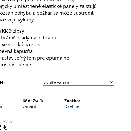
L TRIČKO
egicky umiestnené elastické panely zaisťujú
rozsah pohybu a bežkár sa môže sústrediť
na svoje výkony.
YKK® zipsy
chránič brady na ochranu
dve vrecká na zips
pevná kapucňa
nastaviteľný lem pre optimálne
prispôsobenie
ANT
e
Kód:
Zvoľte
Značka:
nt
variant
Daehlie
€
–9 %
2 €