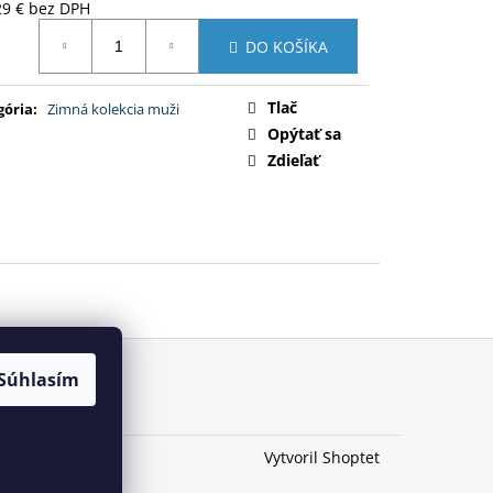
29 € bez DPH
otková
DO KOŠÍKA
:
Tlač
gória
:
Zimná kolekcia muži
Opýtať sa
Zdieľať
Súhlasím
Vytvoril Shoptet