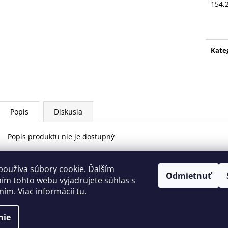
154,
Jedn
cena
Kate
Popis
Diskusia
Popis produktu nie je dostupný
používa súbory cookie. Ďalším
Odmietnuť
Areál bežeckého lyžovania Levoča Nordic Centrum
ím tohto webu vyjadrujete súhlas s
ním. Viac informácií
tu
.
dené.
nie