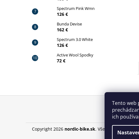
Spectrum Pink Wmn
126 €
Bunda Devise
162 €
Spectrum 3.0 White
126 €
Active Wool Spodky
72 €
Z
Tento web 
á
prechádzan
p
ich používa
ä
Copyright 2026
nordic-bike.sk
. Všetky práva vyhra
t
Nastave