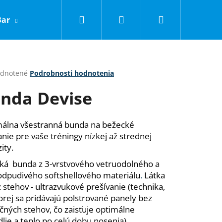
Hľadať
Prihlásenie
Nákupný
Bar
LNC
Obchodné podmienky
Kontakty
košík
erné
dnotené
Podrobnosti hodnotenia
tenie
nda Devise
ktu
álna všestranná bunda na bežecké
anie pre vaše tréningy nízkej až strednej
ičiek.
ity.
cká bunda z 3-vrstvového vetruodolného a
dpudivého softshellového materiálu
.
Látka
z stehov - ultrazvukové prešívanie (technika,
Nasledujúce
torej sa pridávajú polstrované panely bez
čných stehov, čo zaisťuje optimálne
lie a teplo po celú dobu nosenia).