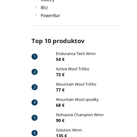
ENDURANCE TECH WMN
Bliz
54 €
Pôvodne:
59 €
PowerBar
Top 10 produktov
Endurance Tech Wmn
54 €
Active Wool Tričko
72 €
Mountain Wool Tričko
77 €
Mountain Wool spodky
68 €
Nohavice Champion Wmn
90 €
Solution Wmn
135 €