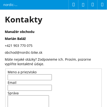
K
Prejsť
Hľadať
Náku
M
Prihláseni
nordic-
na
o
bike.sk
obsah
Späť
Späť
košík
š
Kontakty
í
Č
k
o
Manažér obchodu
p
Marián Baláž
o
+421 903 770 075
t
obchod@nordic-bike.sk
r
Máte nejaké otázky? Zodpovieme ich. Prosím, pozorne
e
vyplňte kontaktné údaje.
b
Meno a priezvisko
u
j
Email
e
t
Správa
e
n