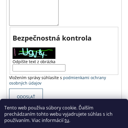
á
j
s
ť
?
Bezpečnostná kontrola
Odpíšte text z obrázka
HĽADAŤ
Vložením správy súhlasíte s
podmienkami ochrany
osobných údajov
O
d
ODOSLAŤ
p
Tento web používa súbory cookie. Ďalším
o
prechádzaním tohto webu vyjadrujete súhlas s ich
Z
r
používaním. Viac informácií
tu
.
ú
á
Areál bežeckého lyžovania Levoča Nordic Centrum