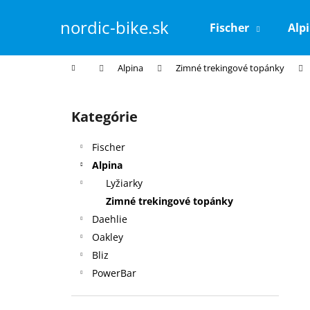
K
Prejsť
na
o
nordic-bike.sk
Fischer
Alp
obsah
Späť
Späť
š
do
do
í
Domov
Alpina
Zimné trekingové topánky
k
obchodu
obchodu
B
o
Kategórie
Preskočiť
č
kategórie
n
Fischer
ý
Alpina
p
Lyžiarky
a
Zimné trekingové topánky
n
Daehlie
e
Oakley
l
Bliz
PowerBar