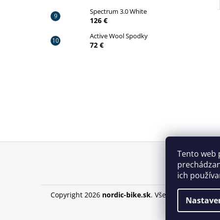
Spectrum 3.0 White
126 €
Active Wool Spodky
72 €
Z
Tento web 
á
prechádzan
p
ich používa
ä
Copyright 2026
nordic-bike.sk
. Všetky práva vyhra
t
Nastave
i