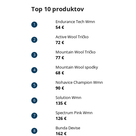
ENDURANCE TECH WMN
Top 10 produktov
54 €
Pôvodne:
59 €
Endurance Tech Wmn
54 €
Active Wool Tričko
72 €
Mountain Wool Tričko
77 €
Mountain Wool spodky
68 €
Nohavice Champion Wmn
90 €
Solution Wmn
135 €
Spectrum Pink Wmn
126 €
Bunda Devise
162 €