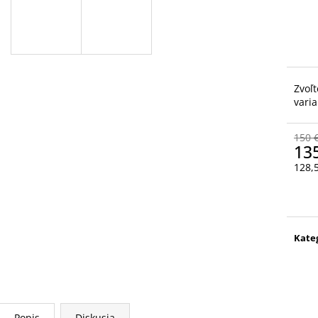
ACTIVE WOOL TRIČKO
MOUNTAIN WOO
72 €
77 €
Pôvodne:
79 €
Pôvodne:
85 €
Zvoľt
varia
150 
13
128,
Jedn
cena
Kate
Popis
Diskusia