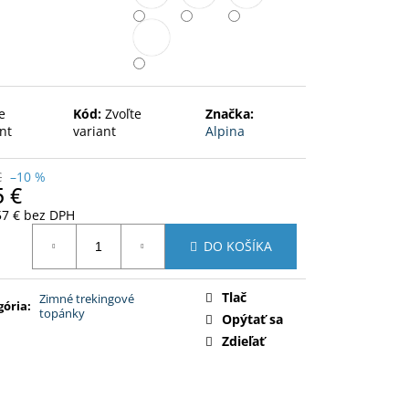
L TRIČKO
e
Kód:
Zvoľte
Značka:
nt
variant
Alpina
€
–10 %
5 €
57 € bez DPH
otková
DO KOŠÍKA
:
Tlač
Zimné trekingové
gória
:
topánky
Opýtať sa
Zdieľať