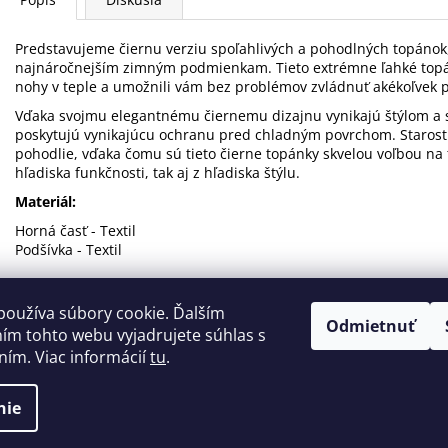
Predstavujeme čiernu verziu spoľahlivých a pohodlných topánok, 
najnáročnejším zimným podmienkam. Tieto extrémne ľahké topánk
nohy v teple a umožnili vám bez problémov zvládnuť akékoľvek p
Vďaka svojmu elegantnému čiernemu dizajnu vynikajú štýlom a s
poskytujú vynikajúcu ochranu pred chladným povrchom. Starostl
pohodlie, vďaka čomu sú tieto čierne topánky skvelou voľbou na t
hľadiska funkčnosti, tak aj z hľadiska štýlu.
Materiál:
Horná časť - Textil
Podšívka - Textil
používa súbory cookie. Ďalším
Odmietnuť
Areál bežeckého lyžovania Levoča Nordic Centrum
ím tohto webu vyjadrujete súhlas s
ním. Viac informácií
tu
.
dené.
nie