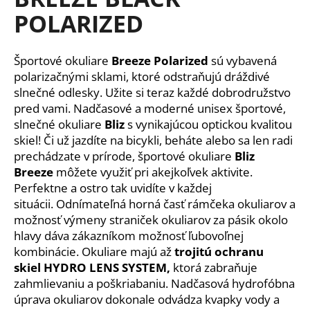
je
á
POLARIZED
0,0
z
j
5
s
hviezdičiek.
Športové okuliare
Breeze Polarized
sú vybavená
ť
polarizačnými sklami, ktoré odstraňujú dráždivé
?
slnečné odlesky. Užite si teraz každé dobrodružstvo
pred vami. Nadčasové a moderné unisex športové,
slnečné okuliare
Bliz
s vynikajúcou optickou kvalitou
skiel! Či už jazdíte na bicykli, beháte alebo sa len radi
prechádzate v prírode, športové okuliare
Bliz
HĽADAŤ
Breeze
môžete využiť pri akejkoľvek aktivite.
Perfektne a ostro tak uvidíte v každej
situácii. Odnímateľná horná časť rámčeka okuliarov a
možnosť výmeny straniček okuliarov za pásik okolo
O
d
hlavy dáva zákazníkom možnosť ľubovoľnej
p
kombinácie. Okuliare majú až
trojitú ochranu
o
skiel
HYDRO LENS SYSTEM,
ktorá zabraňuje
r
zahmlievaniu a poškriabaniu. Nadčasová hydrofóbna
ú
úprava okuliarov dokonale odvádza kvapky vody a