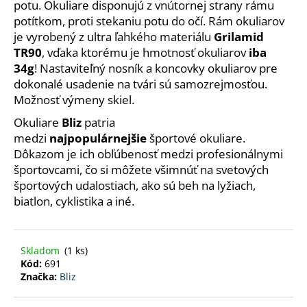
č
potu. Okuliare disponujú z vnútornej strany rámu
a
potítkom, proti stekaniu potu do očí. Rám okuliarov
m
je vyrobený z ultra ľahkého materiálu
Grilamid
e
TR90
, vďaka ktorému je hmotnosť okuliarov
iba
34g
! Nastaviteľný nosník a koncovky okuliarov pre
dokonalé usadenie na tvári sú samozrejmosťou.
SOLUTION
Možnosť výmeny skiel.
WMN
135
Okuliare
Bliz
patria
€
medzi
najpopulárnejšie
športové okuliare.
Pôvodne:
150
Dôkazom je ich obľúbenosť medzi profesionálnymi
€
športovcami, čo si môžete všimnúť na svetových
športových udalostiach, ako sú beh na lyžiach,
biatlon, cyklistika a iné.
Skladom
(1 ks)
Kód:
691
Značka:
Bliz