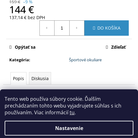
159 €
–9 %
144 €
137,14 € bez DPH
Jednotková
DO KOŠÍKA
cena:
Opýtať sa
Zdieľať
Kategória
:
Športové okuliare
Popis
Diskusia
Popis produktu nie je dostupný
Tento web používa súbory cookie. Ďalším
prechádzaním tohto webu vyjadrujete súhlas s ich
Z
používaním. Viac informácií
tu
.
á
Areál bežeckého lyžovania Levoča Nordic Centrum
p
Nastavenie
ä