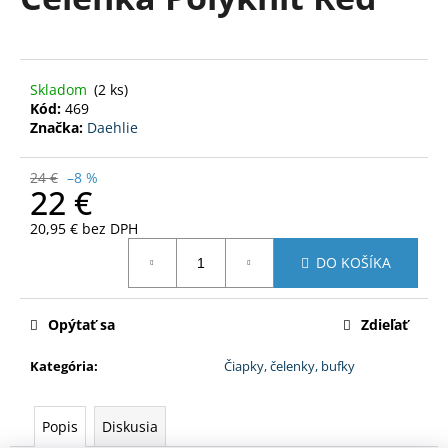
je
á
0,0
z
j
5
s
hviezdičiek.
Skladom
(2 ks)
ť
Kód:
469
?
Značka:
Daehlie
24 €
–8 %
22 €
20,95 € bez DPH
HĽADAŤ
Jednotková
DO KOŠÍKA
cena:
O
Opýtať sa
Zdieľať
d
p
Kategória
:
Čiapky, čelenky, bufky
o
r
ú
Popis
Diskusia