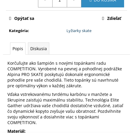
č
cena:
a
m
Opýtať sa
Zdieľať
e
Kategória
:
Lyžiarky skate
SOLUTION
WMN
Popis
Diskusia
135
€
Pôvodne:
Korčuľujte ako šampión s novými topánkami radu
150
COMPETITION. Vyrobené na pevnej a pohodlnej podrážke
€
Alpina PRO SKATE poskytujú dokonalé ergonomické
pohodlie pre vaše chodidlá. Tieto topánky sú navrhnuté
pre optimálny výkon v každej zákrute.
Vďaka vstrekovanému tvrdému karbónu v manžete a
škrupine zaisťujú maximálnu stabilitu. Technológia Elite
Gaither udržiava vaše chodidlá dostatočne vzdušné, zatiaľ
čo dynamické kopyto zvyšuje vašu obratnosť. Pozdvihnite
svoju výkonnosť a dosiahnite viac s topánkami
COMPETITION.
Materiál: