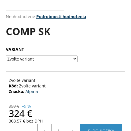
á
j
Priemerné
Neohodnotené
Podrobnosti hodnotenia
s
hodnotenie
COMP SK
produktu
ť
je
?
0,0
z
VARIANT
5
hviezdičiek.
HĽADAŤ
Zvoľte variant
Kód:
Zvoľte variant
Značka:
Alpina
O
d
p
359 €
–9 %
324 €
o
r
308,57 € bez DPH
ú
Jednotková
DO KOŠÍKA