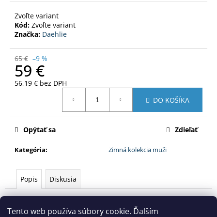
Zvoľte variant
Kód:
Zvoľte variant
Značka:
Daehlie
65 €
–9 %
59 €
56,19 € bez DPH
Jednotková
DO KOŠÍKA
cena:
Opýtať sa
Zdieľať
Kategória
:
Zimná kolekcia muži
Popis
Diskusia
Popis produktu nie je dostupný
Tento web používa súbory cookie. Ďalším