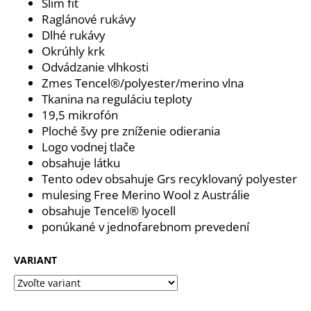
č
Slim fit
a
Raglánové rukávy
m
Dlhé rukávy
e
Okrúhly krk
Odvádzanie vlhkosti
Zmes Tencel®/polyester/merino vlna
SPECTRUM
Tkanina na reguláciu teploty
PINK
WMN
19,5 mikrofón
Ploché švy pre zníženie odierania
126
€
Logo vodnej tlače
Pôvodne:
obsahuje látku
139
€
Tento odev obsahuje Grs recyklovaný polyester
mulesing Free Merino Wool z Austrálie
obsahuje Tencel® lyocell
ponúkané v jednofarebnom prevedení
VARIANT