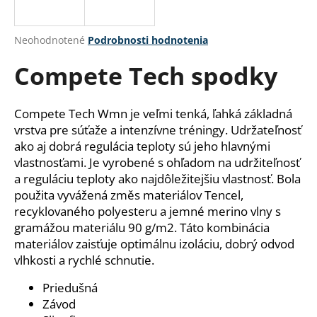
á
j
Priemerné
Neohodnotené
Podrobnosti hodnotenia
s
hodnotenie
Compete Tech spodky
produktu
ť
je
?
0,0
z
Compete Tech Wmn je veľmi tenká, ľahká základná
5
vrstva pre súťaže a intenzívne tréningy. Udržateľnosť
hviezdičiek.
ako aj dobrá regulácia teploty sú jeho hlavnými
vlastnosťami. Je vyrobené s ohľadom na udržiteľnosť
HĽADAŤ
a reguláciu teploty ako najdôležitejšiu vlastnosť. Bola
použita vyvážená změs materiálov Tencel,
recyklovaného polyesteru a jemné merino vlny s
O
gramážou materiálu 90 g/m2. Táto kombinácia
d
materiálov zaisťuje optimálnu izoláciu, dobrý odvod
p
vlhkosti a rychlé schnutie.
o
r
Priedušná
ú
Závod