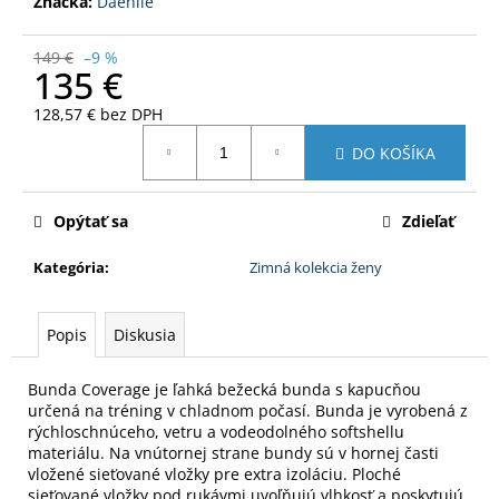
Značka:
Daehlie
149 €
–9 %
135 €
128,57 € bez DPH
Jednotková
DO KOŠÍKA
cena:
Opýtať sa
Zdieľať
Kategória
:
Zimná kolekcia ženy
Popis
Diskusia
Bunda Coverage je ľahká bežecká bunda s kapucňou
určená na tréning v chladnom počasí.
Bunda je vyrobená z
rýchloschnúceho, vetru a vodeodolného softshellu
materiálu.
Na vnútornej strane bundy sú v hornej časti
vložené sieťované vložky pre extra izoláciu.
Ploché
sieťované vložky pod rukávmi uvoľňujú vlhkosť a poskytujú