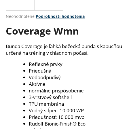
á
j
Priemerné
Neohodnotené
Podrobnosti hodnotenia
s
hodnotenie
Coverage Wmn
produktu
ť
je
?
0,0
z
Bunda Coverage je ľahká bežecká bunda s kapucňou
5
určená na tréning v chladnom počasí.
hviezdičiek.
Reflexné prvky
HĽADAŤ
Priedušná
Vodoodpudivý
Aktívne
normálne prispôsobenie
O
3-vrstvový softshell
d
TPU membrána
p
o
Vodný stĺpec: 10 000 WP
r
Priedušnosť: 10 000 mvp
ú
Rudolf Bionic-Finish® Eco