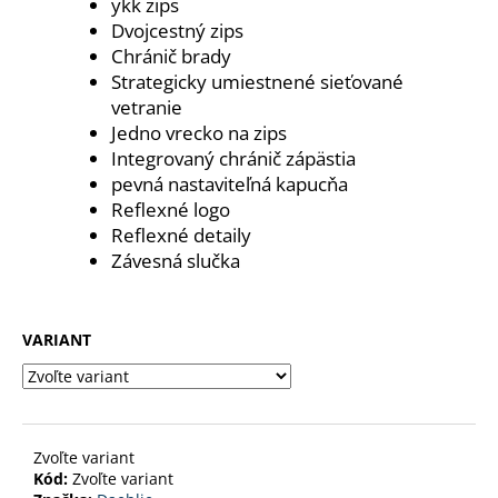
č
ykk zips
a
Dvojcestný zips
m
Chránič brady
e
Strategicky umiestnené sieťované
vetranie
Jedno vrecko na zips
ENDURANCE
Integrovaný chránič zápästia
TECH
WMN
pevná nastaviteľná kapucňa
Reflexné logo
54
€
Reflexné detaily
Pôvodne:
Závesná slučka
59
€
VARIANT
Zvoľte variant
Kód:
Zvoľte variant