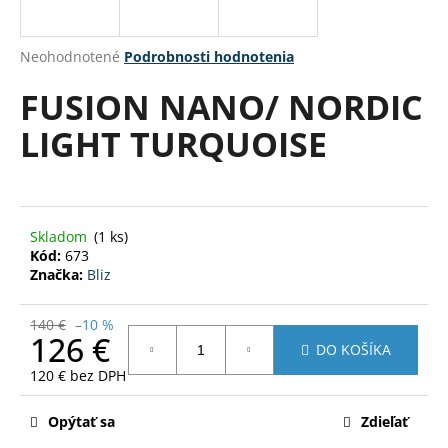
á
j
Priemerné
Neohodnotené
Podrobnosti hodnotenia
s
hodnotenie
FUSION NANO/ NORDIC
produktu
ť
je
?
LIGHT TURQUOISE
0,0
z
5
hviezdičiek.
HĽADAŤ
Skladom
(1 ks)
Kód:
673
Značka:
Bliz
O
140 €
–10 %
126 €
d
DO KOŠÍKA
p
120 € bez DPH
o
Jednotková
r
cena:
Opýtať sa
Zdieľať
ú