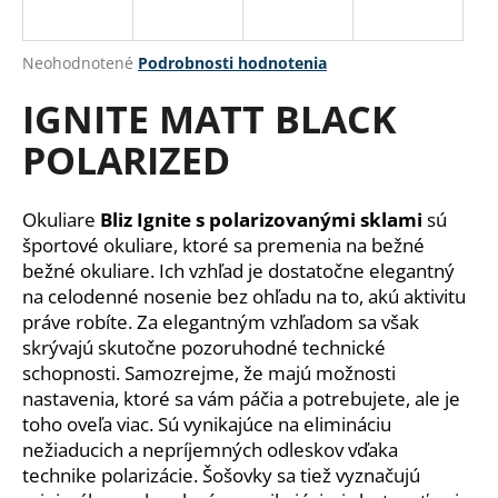
á
j
Priemerné
Neohodnotené
Podrobnosti hodnotenia
s
hodnotenie
IGNITE MATT BLACK
produktu
ť
je
?
POLARIZED
0,0
z
5
hviezdičiek.
Okuliare
Bliz Ignite s polarizovanými sklami
sú
športové okuliare, ktoré sa premenia na bežné
HĽADAŤ
bežné okuliare.
Ich vzhľad je dostatočne elegantný
na celodenné nosenie bez ohľadu na to, akú aktivitu
práve robíte.
Za elegantným vzhľadom sa však
skrývajú skutočne pozoruhodné technické
O
schopnosti.
Samozrejme, že majú možnosti
d
nastavenia, ktoré sa vám páčia a potrebujete, ale je
p
toho oveľa viac.
Sú vynikajúce na elimináciu
o
nežiaducich a nepríjemných odleskov vďaka
r
technike polarizácie.
Šošovky sa tiež vyznačujú
ú