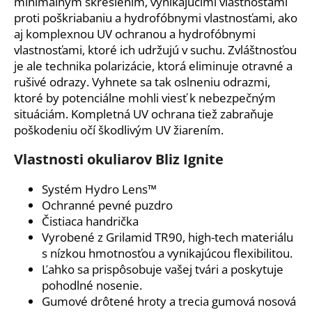
č
minimálnym skreslením, vynikajúcimi vlastnosťami
a
proti poškriabaniu a hydrofóbnymi vlastnosťami, ako
m
aj komplexnou UV ochranou a hydrofóbnymi
e
vlastnosťami, ktoré ich udržujú v suchu.
Zvláštnosťou
je ale technika polarizácie, ktorá eliminuje otravné a
rušivé odrazy.
Vyhnete sa tak oslneniu odrazmi,
SPECTRUM
ktoré by potenciálne mohli viesť k nebezpečným
PINK
WMN
situáciám.
Kompletná UV ochrana tiež zabraňuje
poškodeniu očí škodlivým UV žiarením.
126
€
Pôvodne:
Vlastnosti okuliarov Bliz Ignite
139
€
Systém Hydro Lens™
Ochranné pevné puzdro
Čistiaca handrička
Vyrobené z Grilamid TR90, high-tech materiálu
s nízkou hmotnosťou a vynikajúcou flexibilitou.
Ľahko sa prispôsobuje vašej tvári a poskytuje
pohodlné nosenie.
Gumové drôtené hroty a trecia gumová nosová