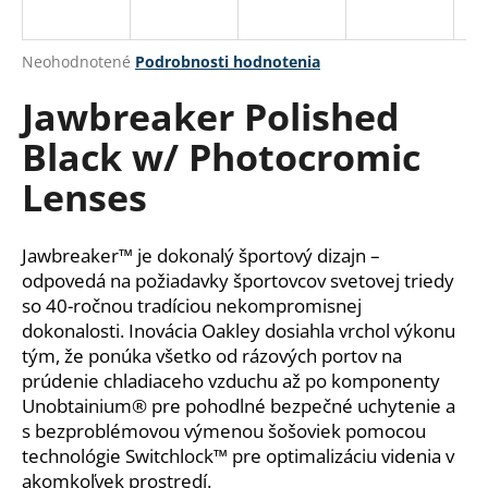
á
j
Priemerné
Neohodnotené
Podrobnosti hodnotenia
s
hodnotenie
Jawbreaker Polished
produktu
ť
je
?
Black w/ Photocromic
0,0
z
Lenses
5
hviezdičiek.
HĽADAŤ
Jawbreaker™ je dokonalý športový dizajn –
odpovedá na požiadavky športovcov svetovej triedy
so 40-ročnou tradíciou nekompromisnej
dokonalosti. Inovácia Oakley dosiahla vrchol výkonu
O
tým, že ponúka všetko od rázových portov na
d
prúdenie chladiaceho vzduchu až po komponenty
p
Unobtainium® pre pohodlné bezpečné uchytenie a
o
s bezproblémovou výmenou šošoviek pomocou
r
technológie Switchlock™ pre optimalizáciu videnia v
ú
akomkoľvek prostredí.