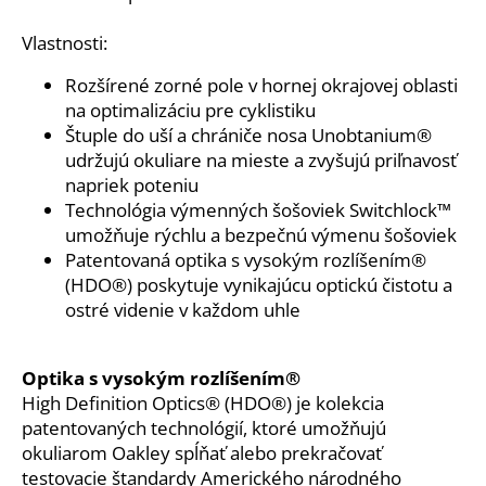
č
a
Vlastnosti:
m
e
Rozšírené zorné pole v hornej okrajovej oblasti
na optimalizáciu pre cyklistiku
Štuple do uší a chrániče nosa Unobtanium®
MOUNTAIN
WOOL
udržujú okuliare na mieste a zvyšujú priľnavosť
SPODKY
napriek poteniu
68
Technológia výmenných šošoviek Switchlock™
€
umožňuje rýchlu a bezpečnú výmenu šošoviek
Pôvodne:
Patentovaná optika s vysokým rozlíšením®
75
€
(HDO®) poskytuje vynikajúcu optickú čistotu a
ostré videnie v každom uhle
Optika s vysokým rozlíšením®
High Definition Optics® (HDO®) je kolekcia
patentovaných technológií, ktoré umožňujú
okuliarom Oakley spĺňať alebo prekračovať
testovacie štandardy Amerického národného