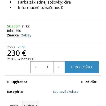
Farba základnej šošovky: číra
Informačné označenie: 0
Skladom
(1 ks)
Kód:
550
Značka:
Oakley
255 €
–9 %
230 €
219,05 € bez DPH
Jednotková
DO KOŠÍKA
cena:
Opýtať sa
Zdieľať
Kategória
:
Športové okuliare
Popis
Diskusia