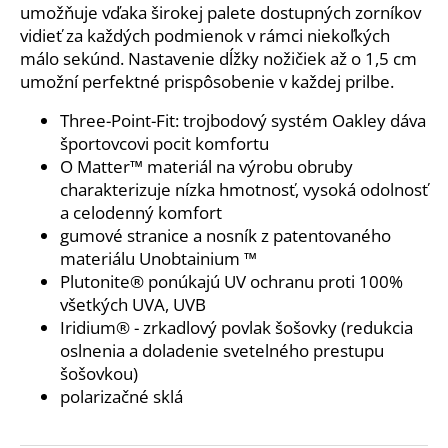
č
umožňuje vďaka širokej palete dostupných zorníkov
a
vidieť za každých podmienok v rámci niekoľkých
m
málo sekúnd. Nastavenie dĺžky nožičiek až o 1,5 cm
e
umožní perfektné prispôsobenie v každej prilbe.
Three-Point-Fit: trojbodový systém Oakley dáva
ENDURANCE
športovcovi pocit komfortu
TECH
WMN
O Matter™ materiál na výrobu obruby
54
charakterizuje nízka hmotnosť, vysoká odolnosť
€
a celodenný komfort
Pôvodne:
gumové stranice a nosník z patentovaného
59
€
materiálu Unobtainium ™
Plutonite® ponúkajú UV ochranu proti 100%
všetkých UVA, UVB
Iridium® - zrkadlový povlak šošovky (redukcia
oslnenia a doladenie svetelného prestupu
šošovkou)
polarizačné sklá