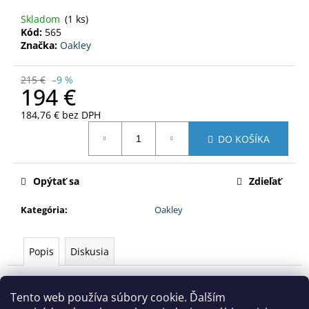
Skladom
(1 ks)
Kód:
565
Značka:
Oakley
215 €
–9 %
194 €
184,76 € bez DPH
Jednotková
DO KOŠÍKA
cena:
Opýtať sa
Zdieľať
Kategória
:
Oakley
Popis
Diskusia
Popis produktu nie je dostupný
Tento web používa súbory cookie. Ďalším