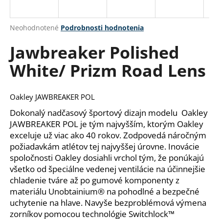
á
j
Priemerné
Neohodnotené
Podrobnosti hodnotenia
s
hodnotenie
Jawbreaker Polished
produktu
ť
je
?
White/ Prizm Road Lens
0,0
z
5
hviezdičiek.
Oakley JAWBREAKER POL
Dokonalý nadčasový športový dizajn modelu Oakley
HĽADAŤ
JAWBREAKER POL je tým najvyšším, ktorým Oakley
exceluje už viac ako 40 rokov. Zodpovedá náročným
požiadavkám atlétov tej najvyššej úrovne. Inovácie
O
spoločnosti Oakley dosiahli vrchol tým, že ponúkajú
d
všetko od špeciálne vedenej ventilácie na účinnejšie
p
chladenie tváre až po gumové komponenty z
o
materiálu Unobtainium® na pohodlné a bezpečné
r
uchytenie na hlave. Navyše bezproblémová výmena
ú
zorníkov pomocou technológie Switchlock™