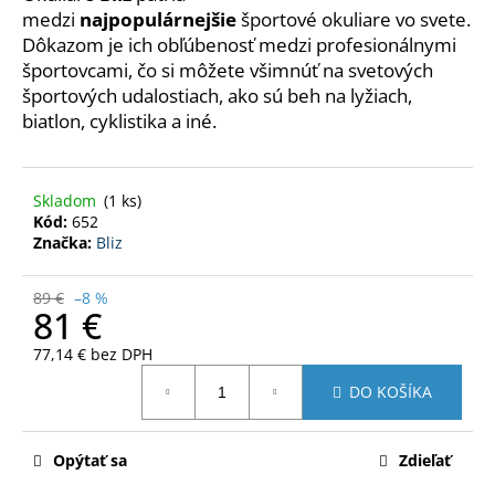
č
medzi
najpopulárnejšie
športové okuliare vo svete.
a
Dôkazom je ich obľúbenosť medzi profesionálnymi
m
športovcami, čo si môžete všimnúť na svetových
e
športových udalostiach, ako sú beh na lyžiach,
biatlon, cyklistika a iné.
MOUNTAIN
WOOL
TRIČKO
Skladom
(1 ks)
77
Kód:
652
€
Značka:
Bliz
Pôvodne:
85
€
89 €
–8 %
81 €
77,14 € bez DPH
Jednotková
DO KOŠÍKA
cena:
Opýtať sa
Zdieľať