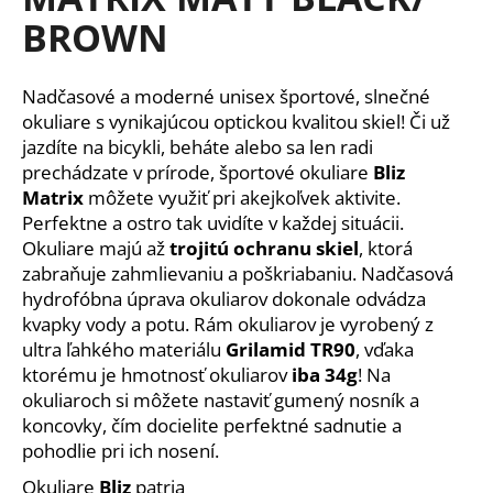
je
á
BROWN
0,0
z
j
5
s
hviezdičiek.
Nadčasové a moderné unisex športové, slnečné
ť
okuliare s vynikajúcou optickou kvalitou skiel! Či už
?
jazdíte na bicykli, beháte alebo sa len radi
prechádzate v prírode, športové okuliare
Bliz
Matrix
môžete využiť pri akejkoľvek aktivite.
Perfektne a ostro tak uvidíte v každej situácii.
Okuliare majú až
trojitú ochranu skiel
, ktorá
HĽADAŤ
zabraňuje zahmlievaniu a poškriabaniu. Nadčasová
hydrofóbna úprava okuliarov dokonale odvádza
kvapky vody a potu. Rám okuliarov je vyrobený z
ultra ľahkého materiálu
Grilamid TR90
, vďaka
O
d
ktorému je hmotnosť okuliarov
iba 34g
! Na
p
okuliaroch si môžete nastaviť gumený nosník a
o
koncovky, čím docielite perfektné sadnutie a
r
pohodlie pri ich nosení.
ú
Okuliare
Bliz
patria