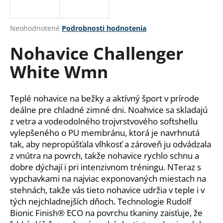
á
j
Priemerné
Neohodnotené
Podrobnosti hodnotenia
s
hodnotenie
Nohavice Challenger
produktu
ť
je
?
White Wmn
0,0
z
5
hviezdičiek.
Teplé nohavice na bežky a aktívný šport v prírode
deálne pre chladné zimné dni. Noahvice sa skladajú
HĽADAŤ
z vetra a vodeodolného trojvrstvového softshellu
vylepšeného o PU membránu, ktorá je navrhnutá
tak, aby nepropúšťala vlhkosť a zároveň ju odvádzala
z vnútra na povrch, takže nohavice rychlo schnu a
O
dobre dýchají i pri intenzivnom tréningu. NTeraz s
d
vypchavkami na najviac exponovaných miestach na
p
stehnách, takže vás tieto nohavice udržia v teple i v
o
tých nejchladnejších dňoch. Technologie Rudolf
r
Bionic Finish® ECO na povrchu tkaniny zaisťuje, že
ú