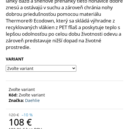
č
ľahký dážď a snehové prehánky tieto nohavice dobre
a
znesú a ostávajú v suchu a zároveň chránia nohy
m
dobrou priedušnosťou pomocou materiálu
e
Thermore® Ecodown, který sa skládá výhradne z
recyklovaných vlákien z PET fľiaš a poskytuje teplo s
lepšou odolnosťou po celou dobu životnosti odevu a
NOHAVICE
zároveň predstavuje nižší dopad na životné
CHAMPION
WMN
prostredie.
90
VARIANT
€
Pôvodne:
100
€
Zvoľte variant
Kód:
Zvoľte variant
Značka:
Daehlie
120 €
–10 %
108 €