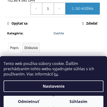
102,86 € bez DPH
Jednotková
DO KOŠÍKA
cena:
Opýtať sa
Zdieľať
Kategória
:
Daehlie
Popis
Diskusia
Popis produktu nie je dostupný
Tento web používa súbory cookie. Ďalším
prechádzaním tohto webu vyjadrujete súhlas s ich
Z
používaním. Viac informácií
tu
.
á
Areál bežeckého lyžovania Levoča Nordic Centrum
p
Nastavenie
ä
Vytvoril Shoptet
t
i
Odmietnuť
Súhlasím
Copyright 2026
nordic-bike.sk
. Všetky práva vyhradené.