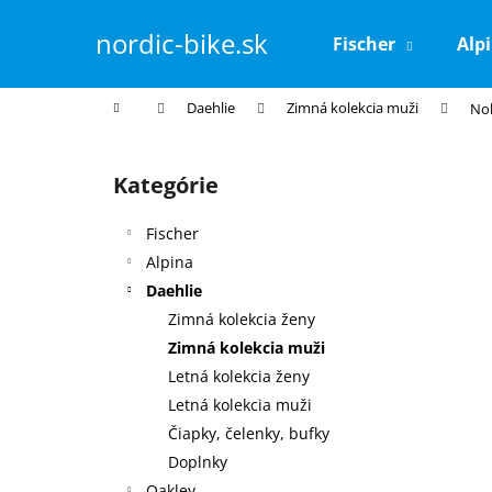
K
Prejsť
na
o
nordic-bike.sk
Fischer
Alp
obsah
Späť
Späť
š
do
do
í
Domov
Daehlie
Zimná kolekcia muži
No
k
obchodu
obchodu
B
o
Kategórie
Preskočiť
č
kategórie
n
Fischer
ý
Alpina
p
Daehlie
a
Zimná kolekcia ženy
n
Zimná kolekcia muži
e
Letná kolekcia ženy
l
Letná kolekcia muži
Čiapky, čelenky, bufky
Doplnky
Oakley