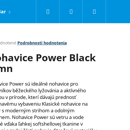
Hľadať
Prihlásenie
Nákupný
Bar
LNC
Obchodné podmienky
Kontakty
košík
erné
dnotené
Podrobnosti hodnotenia
tenie
havice Power Black
ktu
mn
ičiek.
ice Power sú ideálné nohavice pro
níkov běžeckého lyžovánia a aktívného
u v prírode, kterí dávajú prednosť
ehavému vybaveniu Klasické nohavice na
y s moderným strihom a odolným
Nasledujúce
nem. Nohavice Power sú vetru a vode
é vďaka ľahkej softshellovej tkanine v