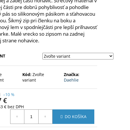
ej a zadej části nohavic. Strečový materiál v
L TRIČKO
j části pre dobrú pohyblivosť a pohodlie
ý pás so silikonovým pásikom a sťahovacou
ou. Šikmý zip pri členku na boku a
onový lem v spodníejčásti pre lepší priľnavosť
iarke. Malé vrecko so zipsom na zadnej
j strane nohavice.
ANT
e
Kód:
Zvoľte
Značka:
nt
variant
Daehlie
€
–10 %
7 €
43 € bez DPH
otková
DO KOŠÍKA
: