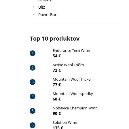
ENDURANCE TECH WMN
Bliz
54 €
Pôvodne:
59 €
PowerBar
Top 10 produktov
Endurance Tech Wmn
54 €
Active Wool Tričko
72 €
Mountain Wool Tričko
77 €
Mountain Wool spodky
68 €
Nohavice Champion Wmn
90 €
Solution Wmn
135 €