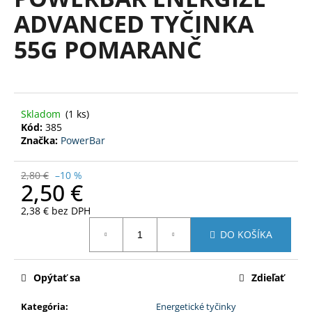
je
á
ADVANCED TYČINKA
0,0
z
j
55G POMARANČ
5
s
hviezdičiek.
ť
?
Skladom
(1 ks)
Kód:
385
Značka:
PowerBar
HĽADAŤ
2,80 €
–10 %
2,50 €
2,38 € bez DPH
O
Jednotková
DO KOŠÍKA
d
cena:
p
o
Opýtať sa
Zdieľať
r
ú
Kategória
:
Energetické tyčinky