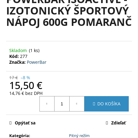
je
á
IZOTONICKÝ ŠPORTOVÝ
0,0
z
j
NÁPOJ 600G POMARANČ
5
s
hviezdičiek.
ť
?
Skladom
(1 ks)
Kód:
277
Značka:
PowerBar
HĽADAŤ
17 €
–8 %
15,50 €
14,76 € bez DPH
O
Jednotková
DO KOŠÍKA
d
cena:
p
o
Opýtať sa
Zdieľať
r
ú
Kategória
:
Pitný režím