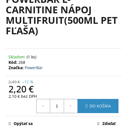
je
á
CARNITINE NÁPOJ
0,0
z
j
MULTIFRUIT(500ML PET
5
s
hviezdičiek.
FĽAŠA)
ť
?
Skladom
(1 ks)
Kód:
268
HĽADAŤ
Značka:
PowerBar
2,49 €
–11 %
2,20 €
O
d
2,10 € bez DPH
Jednotková
p
DO KOŠÍKA
cena:
o
r
ú
Opýtať sa
Zdieľať