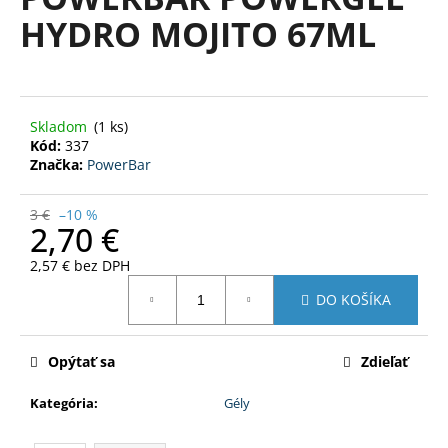
je
á
HYDRO MOJITO 67ML
0,0
z
j
5
s
hviezdičiek.
ť
?
Skladom
(1 ks)
Kód:
337
Značka:
PowerBar
3 €
–10 %
2,70 €
HĽADAŤ
2,57 € bez DPH
Jednotková
DO KOŠÍKA
cena:
O
d
p
Opýtať sa
Zdieľať
o
Kategória
:
Gély
r
ú