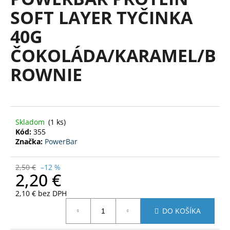
je
á
SOFT LAYER TYČINKA
0,0
z
j
40G
5
s
hviezdičiek.
ČOKOLÁDA/KARAMEL/B
ť
?
ROWNIE
HĽADAŤ
Skladom
(1 ks)
Kód:
355
Značka:
PowerBar
O
2,50 €
–12 %
d
2,20 €
p
2,10 € bez DPH
o
Jednotková
r
DO KOŠÍKA
cena:
ú