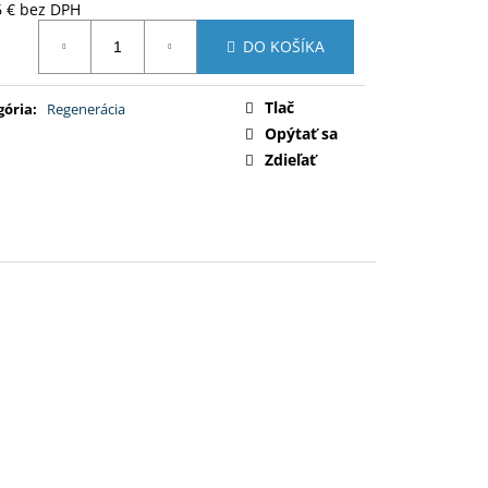
6 € bez DPH
otková
DO KOŠÍKA
:
Tlač
gória
:
Regenerácia
Opýtať sa
Zdieľať