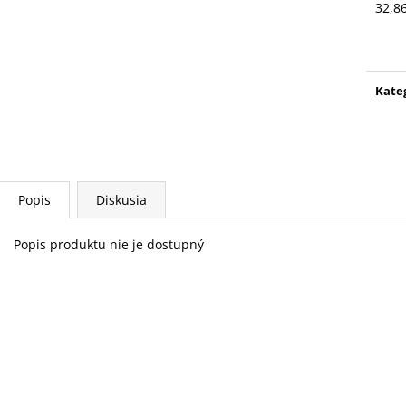
NOHAVICE CHAMPION WMN
BUNDA DEVISE
32,8
Jedn
90 €
162 €
cena
Pôvodne:
100 €
Pôvodne:
179 €
Kate
Popis
Diskusia
Popis produktu nie je dostupný