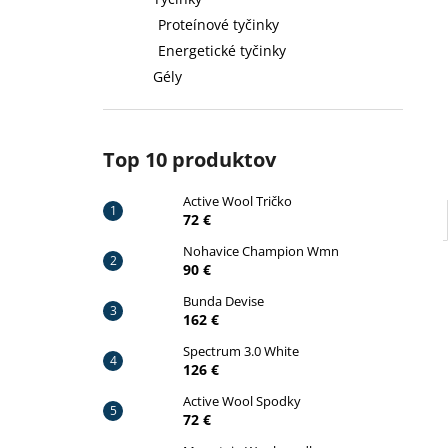
ACTIVE WOOL TRIČKO
Proteínové tyčinky
72 €
Pôvodne:
79 €
Energetické tyčinky
Gély
Top 10 produktov
Active Wool Tričko
72 €
Nohavice Champion Wmn
90 €
Bunda Devise
162 €
Spectrum 3.0 White
126 €
Active Wool Spodky
72 €