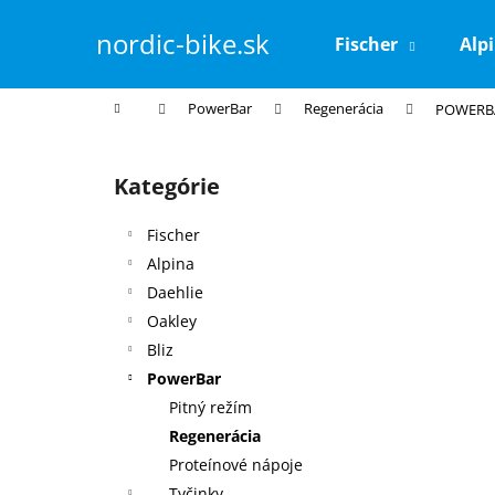
K
Prejsť
na
o
nordic-bike.sk
Fischer
Alp
obsah
Späť
Späť
š
do
do
í
Domov
PowerBar
Regenerácia
POWERB
k
obchodu
obchodu
B
o
Kategórie
Preskočiť
č
kategórie
n
Fischer
ý
Alpina
p
Daehlie
a
Oakley
n
Bliz
e
PowerBar
l
Pitný režím
Regenerácia
Proteínové nápoje
Tyčinky