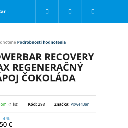
Hľadať
Prihlásenie
Nákupný
Bar
LNC
Obchodné podmienky
Kontakty
košík
erné
dnotené
Podrobnosti hodnotenia
tenie
WERBAR RECOVERY
ktu
AX REGENERAČNÝ
POJ ČOKOLÁDA
ičiek.
adom
(1 ks)
Kód:
298
Značka:
PowerBar
Nasledujúce
–4 %
50 €