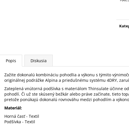
MOUNTAIN WOOL TRIČKO
MOUNTAIN WOO
Jedn
77 €
68 €
cena
Pôvodne:
85 €
Pôvodne:
75 €
Kate
Popis
Diskusia
Zažite dokonalú kombináciu pohodlia a výkonu s týmito výnimo
originálnej podrážke Alpina a priedušnému systému 4DRY, zaruču
Zateplená vnútorná podšívka s materiálom Thinsulate účinne od
pohodlí. Či už ste skúsený bežkár alebo práve začínate, tieto 
pretože ponúkajú dokonalú rovnováhu medzi pohodlím a výkon
Materiál:
Horná časť - Textil
Podšívka - Textil