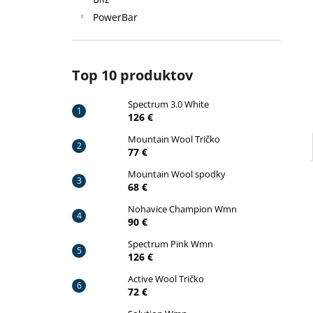
SPECTRUM 3.0 WHITE
PowerBar
126 €
Pôvodne:
140 €
Top 10 produktov
Spectrum 3.0 White
126 €
Mountain Wool Tričko
77 €
Mountain Wool spodky
68 €
Nohavice Champion Wmn
90 €
Spectrum Pink Wmn
126 €
Active Wool Tričko
72 €