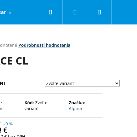
Hľadať
Prihlásenie
Nákupný
Bar
LNC
Obchodné podmienky
Kontakty
košík
erné
dnotené
Podrobnosti hodnotenia
tenie
CE CL
ktu
ANT
ičiek.
e
Kód:
Zvoľte
Značka:
nt
variant
Alpina
Nasledujúce
€
–9 %
8 €
57 € bez DPH