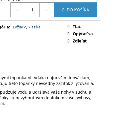
L SPODKY
otková
DO KOŠÍKA
:
Tlač
gória
:
Lyžiarky klasika
Opýtať sa
Zdieľať
čnými topánkami. Vďaka najnovším inováciám,
jú tieto topánky nevšedný zážitok z lyžovania.
pudzuje vodu a udržiava vaše nohy v suchu a
topánky sú nevyhnutným doplnkom vašej výbavy,
om.