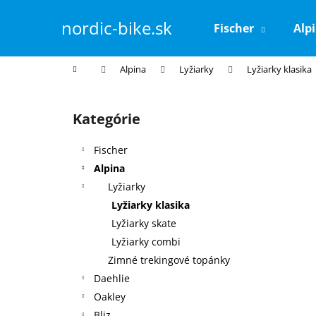
K
Prejsť
na
o
nordic-bike.sk
Fischer
Alp
obsah
Späť
Späť
š
do
do
í
Domov
Alpina
Lyžiarky
Lyžiarky klasika
k
obchodu
obchodu
B
o
Kategórie
Preskočiť
č
kategórie
n
Fischer
ý
Alpina
p
Lyžiarky
a
Lyžiarky klasika
n
Lyžiarky skate
e
Lyžiarky combi
l
Zimné trekingové topánky
Daehlie
Oakley
Bliz