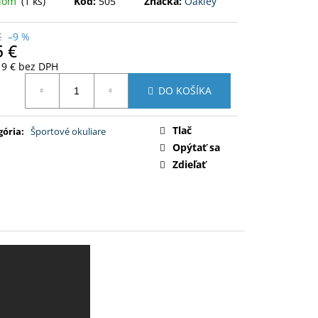
adom
(1 ks)
Kód:
505
Značka:
Oakley
L SPODKY
€
–9 %
5 €
19 € bez DPH
otková
DO KOŠÍKA
:
Tlač
gória
:
Športové okuliare
Opýtať sa
Zdieľať