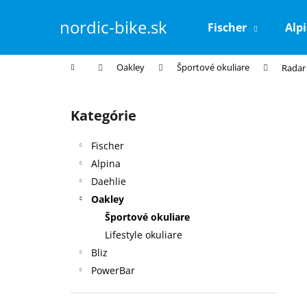
K
Prejsť
na
o
nordic-bike.sk
Fischer
Alp
obsah
Späť
Späť
š
do
do
í
Domov
Oakley
Športové okuliare
Radar
k
obchodu
obchodu
B
o
Kategórie
Preskočiť
č
kategórie
n
Fischer
ý
Alpina
p
Daehlie
a
Oakley
n
Športové okuliare
e
Lifestyle okuliare
l
Bliz
PowerBar