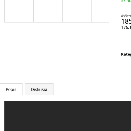
Skl
MOUNTAIN WOOL TRIČKO
MOUNTAIN WOO
77 €
68 €
Pôvodne:
85 €
Pôvodne:
75 €
205 
18
176,
Jedn
cena
Kate
Popis
Diskusia