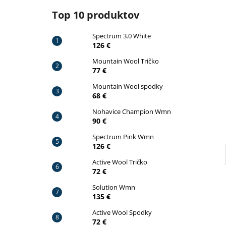
SPECTRUM 3.0 WHITE
Top 10 produktov
126 €
Pôvodne:
140 €
Spectrum 3.0 White
126 €
Mountain Wool Tričko
77 €
Mountain Wool spodky
68 €
Nohavice Champion Wmn
90 €
Spectrum Pink Wmn
126 €
Active Wool Tričko
72 €
Solution Wmn
135 €
Active Wool Spodky
72 €