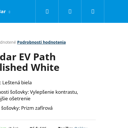
Hľadať
Prihlásenie
Nákupný
Bar
LNC
Obchodné podmienky
Kontakty
košík
erné
dnotené
Podrobnosti hodnotenia
tenie
dar EV Path
ktu
lished White
ičiek.
:
Leštená biela
nosti šošovky:
Vylepšenie kontrastu,
jšie ošetrenie
 šošovky:
Prizm zafírová
Nasledujúce