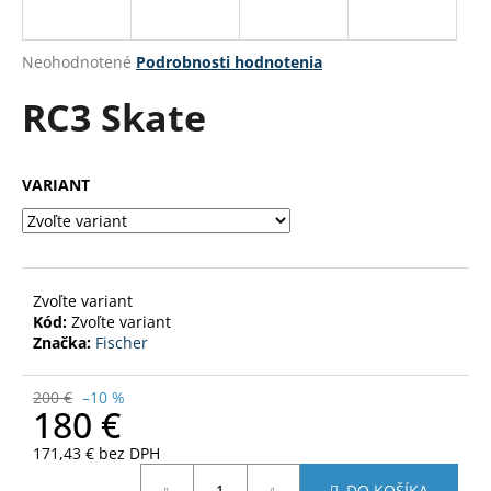
á
j
Priemerné
Neohodnotené
Podrobnosti hodnotenia
s
hodnotenie
RC3 Skate
produktu
ť
je
?
0,0
z
VARIANT
5
hviezdičiek.
HĽADAŤ
Zvoľte variant
Kód:
Zvoľte variant
Značka:
Fischer
O
d
p
200 €
–10 %
180 €
o
r
171,43 € bez DPH
ú
Jednotková
DO KOŠÍKA