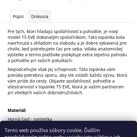
č
a
m
Popis
Diskusia
e
Pre tých, ktorí hľadajú spoľahlivosť a pohodlie, je nový
model T5 EVE dokonalým spoločníkom. Táto topánka bola
BUNDA
navrhnutá s ohľadom na slobodu a je dobre vybavená pre
DEVISE
chvíle, keď potrebujete čas pre seba. Vďaka anatomickej
162
výstelke a termo podšívke poskytuje extra tepelnú pohodu
€
a pohodlie pri vašich potulkách.
Pôvodne:
179
Nepodceňujte však jej schopnosti. Táto topánka vám
€
ponúka potrebnú oporu, aby ste zvládli každú výzvu, ktorá
vám príde do cesty. Objavte spoľahlivosť, pohodlie a
všestrannosť v topánke T5 EVE, ktorá je vaším partnerom
pri všetkých vašich dobrodružstvách.
Materiál:
Horná časť - syntetika
Podšívka - textil
Tento web používa súbory cookie. Ďalším