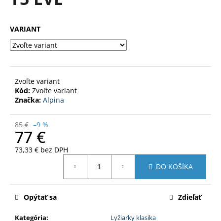
je
á
0,0
z
j
VARIANT
5
s
hviezdičiek.
ť
?
Zvoľte variant
Kód:
Zvoľte variant
Značka:
Alpina
HĽADAŤ
85 €
–9 %
77 €
73,33 € bez DPH
O
Jednotková
DO KOŠÍKA
d
cena:
p
o
Opýtať sa
Zdieľať
r
ú
Kategória
:
Lyžiarky klasika