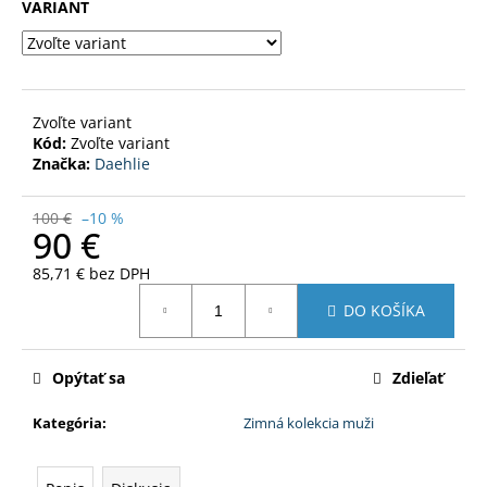
č
VARIANT
a
m
e
Zvoľte variant
MOUNTAIN
Kód:
Zvoľte variant
WOOL
Značka:
Daehlie
TRIČKO
77
100 €
–10 %
€
90 €
Pôvodne:
85
85,71 € bez DPH
€
Jednotková
DO KOŠÍKA
cena:
Opýtať sa
Zdieľať
Kategória
:
Zimná kolekcia muži