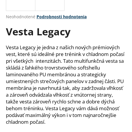
á
j
Priemerné
Neohodnotené
Podrobnosti hodnotenia
s
hodnotenie
Vesta Legacy
produktu
ť
je
?
0,0
z
Vesta Legacy je jedna z našich nových prémiových
5
vest, které sú ideálné pre trénink v chladnom počasí
hviezdičiek.
pri všetkých intenzitách. Tato multifunkčná vesta sa
skládá z ľahkého trovrstvového softshellu
HĽADAŤ
laminovaného PU membránou a strategicky
umiestnených strečových panelov v zadnej části.
PU
membrána je navrhnutá tak, aby zadržovala vlhkosť
O
a zároveň odvádzala vlhkosť z vnútornej strany,
d
takže vesta zároveň rychlo schne a dobre dýchá
p
behom tréninku. Vesta Legacy vám dává možnosť
o
podávať maximálný výkon i v tom najnaročnejšie
r
chladnom počasí.
ú