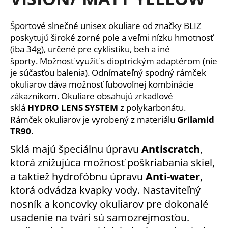
je
á
0,0
z
j
Športové slnečné unisex okuliare od značky BLIZ
5
s
poskytujú široké zorné pole a veľmi nízku hmotnosť
hviezdičiek.
(iba 34g), určené pre cyklistiku, beh a iné
ť
športy. Možnosť využiť s dioptrickým adaptérom (nie
?
je súčasťou balenia). Odnímateľný spodný rámček
okuliarov dáva možnosť ľubovoľnej kombinácie
zákazníkom. Okuliare obsahujú zrkadlové
sklá
HYDRO LENS SYSTEM
z polykarbonátu.
HĽADAŤ
Rámček okuliarov je vyrobený z materiálu
Grilamid
TR90
.
Sklá majú špeciálnu úpravu
Antiscratch
,
ktorá znižujúca možnosť poškriabania skiel,
O
d
a taktiež hydrofóbnu úpravu
Anti-water
,
p
ktorá odvádza kvapky vody. Nastaviteľný
o
nosník a koncovky okuliarov pre dokonalé
r
usadenie na tvári sú samozrejmosťou.
ú