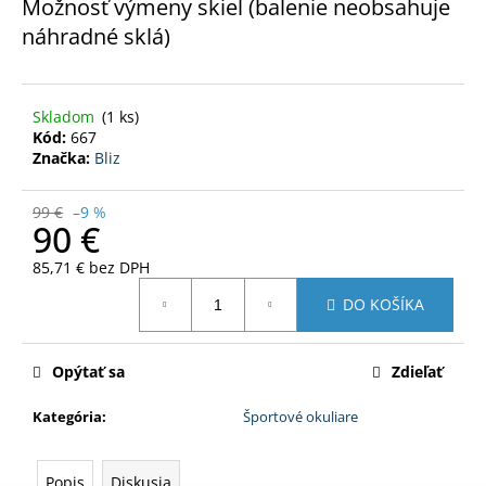
č
Možnosť výmeny skiel (balenie neobsahuje
a
náhradné sklá)
m
e
Skladom
(1 ks)
Kód:
667
SPECTRUM
PINK
Značka:
Bliz
WMN
126
99 €
–9 %
€
90 €
Pôvodne:
139
85,71 € bez DPH
€
Jednotková
DO KOŠÍKA
cena:
Opýtať sa
Zdieľať
Kategória
:
Športové okuliare
Popis
Diskusia