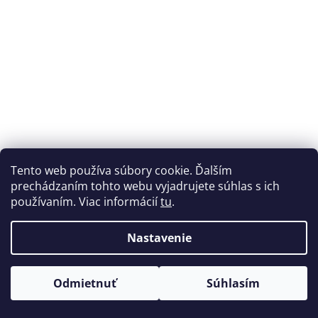
á
j
s
ť
?
HĽADAŤ
Tento web používa súbory cookie. Ďalším
prechádzaním tohto webu vyjadrujete súhlas s ich
používaním. Viac informácií
tu
.
O
Nastavenie
d
p
o
Odmietnuť
Súhlasím
r
ú