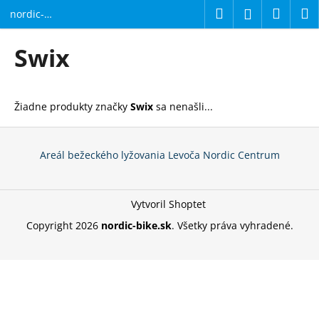
K
Prejsť
Hľadať
Náku
M
Prihláseni
nordic-
na
o
bike.sk
obsah
Späť
Späť
košík
š
Swix
í
Č
k
o
Žiadne produkty značky
Swix
sa nenašli...
p
o
Z
t
á
Areál bežeckého lyžovania Levoča Nordic Centrum
r
p
e
ä
b
Vytvoril Shoptet
t
u
i
Copyright 2026
nordic-bike.sk
. Všetky práva vyhradené.
j
e
e
t
e
n